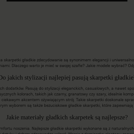
 a skarpetki gładkie zdecydowanie są synonimem elegancji i uniwersalno
niami. Dlaczego warto je mieć w swojej szafie? Jakie modele wybrać? Odp
Do jakich stylizacji najlepiej pasują skarpetki gładkie
ych dodatków. Pasują do stylizacji eleganckich, casualowych, a nawet spo
sycznych kolorach, takich jak czarny, granatowy czy szary, idealnie ko
ć ciekawym akcentem ożywiającym strój. Takie skarpetki doskonale spr
obrym wyborem są także bezuciskowe gładkie skarpetki, które zapewniają 
Jakie materiały gładkich skarpetek są najlepsze?
fortu noszenia. Najlepsze gładkie skarpetki wykonane są z naturalnych 
 dotyku i dobrze odprowadza wilgoć. Wersje z domieszką elastanu zapewn