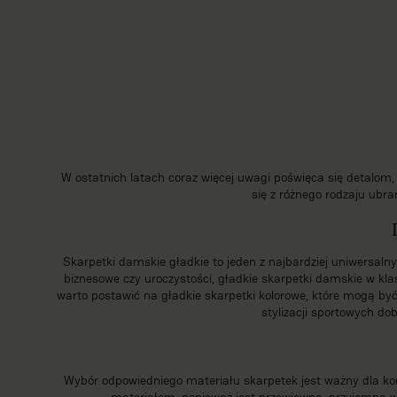
W ostatnich latach coraz więcej uwagi poświęca się detalom,
się z różnego rodzaju ubra
Skarpetki damskie
gładkie to jeden z najbardziej uniwersaln
biznesowe czy uroczystości, gładkie skarpetki damskie w kla
warto postawić na gładkie skarpetki kolorowe, które mogą by
stylizacji sportowych d
Wybór odpowiedniego materiału skarpetek jest ważny dla kom
materiałem, ponieważ jest przewiewna, przyjemna w