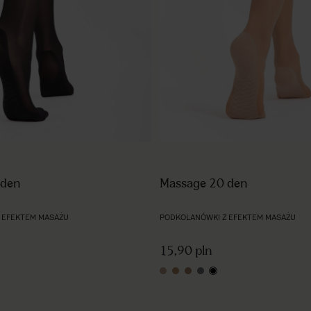
 den
Massage 20 den
 EFEKTEM MASAŻU
PODKOLANÓWKI Z EFEKTEM MASAŻU
15,90 pln
nude
light natural
natural
graphite
black