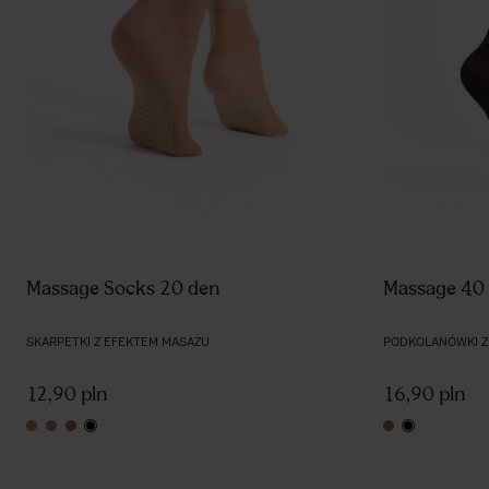
Massage Socks 20 den
Massage 40
SKARPETKI Z EFEKTEM MASAŻU
PODKOLANÓWKI Z
12,90 pln
16,90 pln
light natural
natural
tan
black
tan
black