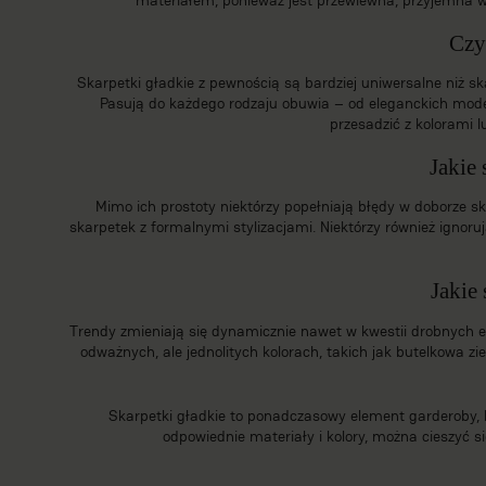
Czy 
Skarpetki gładkie z pewnością są bardziej uniwersalne niż
sk
Pasują do każdego rodzaju obuwia – od eleganckich modeli
przesadzić z kolorami l
Jakie 
Mimo ich prostoty niektórzy popełniają błędy w doborze sk
skarpetek z formalnymi stylizacjami. Niektórzy również ignor
Jakie
Trendy zmieniają się dynamicznie nawet w kwestii drobnych 
odważnych, ale jednolitych kolorach, takich jak butelkowa zi
Skarpetki gładkie to ponadczasowy element garderoby, któ
odpowiednie materiały i kolory, można cieszyć s