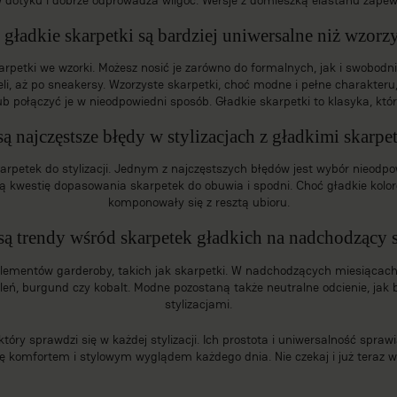
gładkie skarpetki są bardziej uniwersalne niż wzorz
arpetki we wzorki
. Możesz nosić je zarówno do formalnych, jak i swobodnie
, aż po sneakersy. Wzorzyste skarpetki, choć modne i pełne charakteru,
ub połączyć je w nieodpowiedni sposób. Gładkie skarpetki to klasyka, kt
są najczęstsze błędy w stylizacjach z gładkimi skarp
arpetek do stylizacji. Jednym z najczęstszych błędów jest wybór nieodpo
ują kwestię dopasowania skarpetek do obuwia i spodni. Choć gładkie kol
komponowały się z resztą ubioru.
 są trendy wśród skarpetek gładkich na nadchodzący 
elementów garderoby, takich jak skarpetki. W nadchodzących miesiącach
eleń, burgund czy kobalt. Modne pozostaną także neutralne odcienie, jak 
stylizacjami.
ry sprawdzi się w każdej stylizacji. Ich prostota i uniwersalność sprawia
ię komfortem i stylowym wyglądem każdego dnia. Nie czekaj i już teraz wy