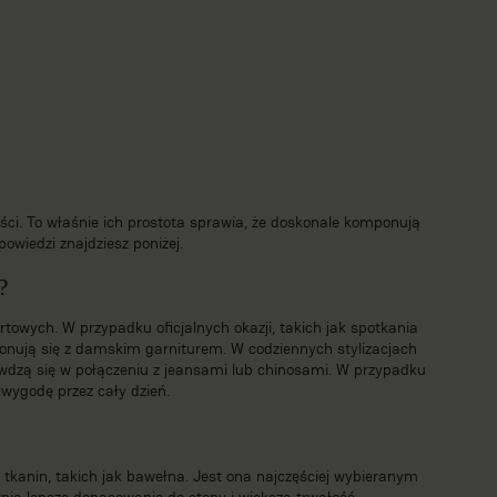
ści. To właśnie ich prostota sprawia, że doskonale komponują
owiedzi znajdziesz poniżej.
?
rtowych. W przypadku oficjalnych okazji, takich jak spotkania
mponują się z damskim garniturem. W codziennych stylizacjach
awdzą się w połączeniu z jeansami lub chinosami. W przypadku
wygodę przez cały dzień.
tkanin, takich jak bawełna. Jest ona najczęściej wybieranym
ią lepsze dopasowanie do stopy i większą trwałość.