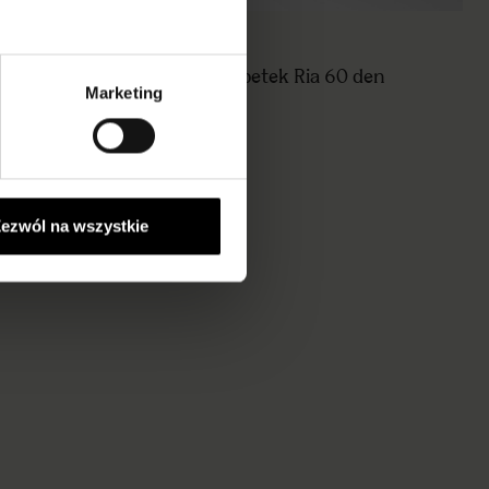
Zestaw 4 skarpetek Ria 60 den
Marketing
YCH
3+1 GRATIS
35,70 pln
black
ezwól na wszystkie