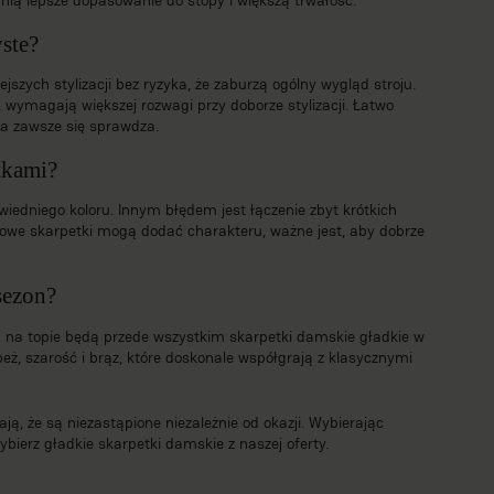
yste?
jszych stylizacji bez ryzyka, że zaburzą ogólny wygląd stroju.
 wymagają większej rozwagi przy doborze stylizacji. Łatwo
óra zawsze się sprawdza.
etkami?
wiedniego koloru. Innym błędem jest łączenie zbyt krótkich
orowe skarpetki mogą dodać charakteru, ważne jest, aby dobrze
sezon?
 na topie będą przede wszystkim skarpetki damskie gładkie w
beż, szarość i brąz, które doskonale współgrają z klasycznymi
ją, że są niezastąpione niezależnie od okazji. Wybierając
bierz gładkie skarpetki damskie z naszej oferty.