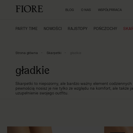
BLOG
O NAS
WSPÓŁPRRACA
PARTY TIME
NOWOŚCI
RAJSTOPY
POŃCZOCHY
SKAR
Strona główna
Skarpetki
gładkie
gładkie
Skarpetki to niepozorny, ale bardzo ważny element codziennych st
pewnością nosisz je nie tylko ze względu na komfort, ale także j
uzupełnienie swojego outfitu.