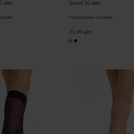
15 den
Travel 30 den
CISKOWE
PODKOLANÓWKI UCISKOWE
25,90 pln
light natural
black