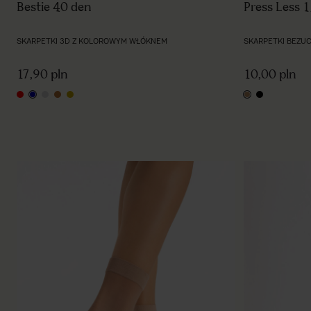
Bestie 40 den
Press Less 
SKARPETKI 3D Z KOLOROWYM WŁÓKNEM
SKARPETKI BEZU
17,90 pln
10,00 pln
red
blue
silver
copper
gold
light natural
black