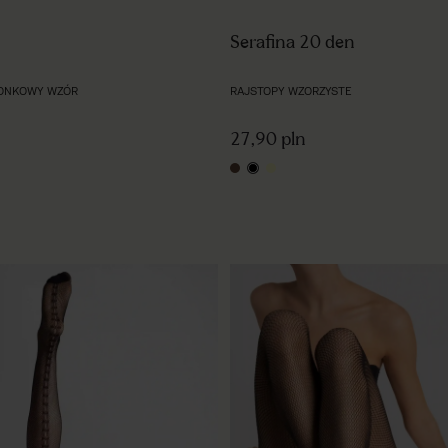
Serafina 20 den
RONKOWY WZÓR
RAJSTOPY WZORZYSTE
27,90 pln
chocolate
black
vanilla