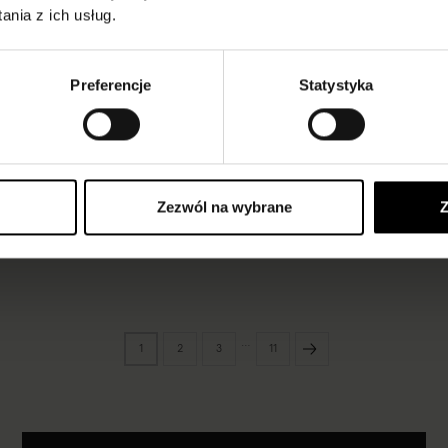
nia z ich usług.
Preferencje
Statystyka
Fusil 40 den
TĘ
RAJSTOPY Z MIKROFIBRY W ROMBY
29,90 pln
Zezwól na wybrane
Z
cherry red
mocca
black
…
1
2
3
11