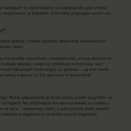
rajstopach to wybór idealny na cieplejsze dni, gdy chcesz
i dedykowane są kobietom, które lubią przyciągać wzrok i nie
ne?
enia spójnej i modnej stylizacji. Najbardziej uniwersalnymi
arości i beżu.
ączą one w sobie neutralność i nowoczesność, pasują zarówno do
tylizacji lekkości i elegancji, doskonale komponując się z
emnych odcieniach bordo, brązu czy granatu – są one równie
e więcej, a jedyne, co Cię ogranicza to wyobraźnia!
ągnąć. Wybór odpowiedniej grubości zależy przede wszystkim od
e na nogach. Na chłodniejsze dni warto postawić na modele o
cja na zimę – zapewniają ciepło, a jednocześnie dzięki wzorom
zemu będziesz przygotowana na każde warunki pogodowe.