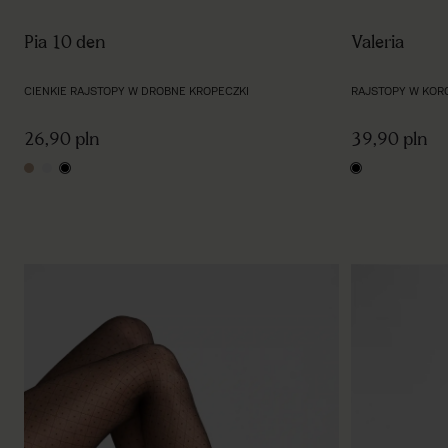
Pia 10 den
Valeria
CIENKIE RAJSTOPY W DROBNE KROPECZKI
RAJSTOPY W KO
26,90 pln
39,90 pln
nude
light grey
black
black