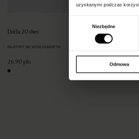
uzyskanymi podczas korzysta
Wybór
Niezbędne
zgody
Darla 20 den
Tess 30 den
RAJSTOPY WE WZÓR KABARETKI
RAJSTOPY W KRA
26,90 pln
27,90 pln
Odmowa
black
black