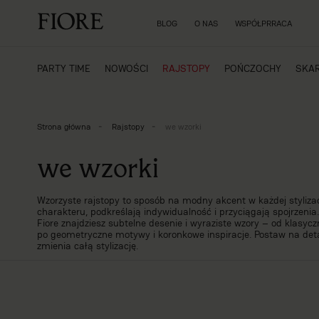
BLOG
O NAS
WSPÓŁPRRACA
PARTY TIME
NOWOŚCI
RAJSTOPY
POŃCZOCHY
SKAR
Strona główna
Rajstopy
we wzorki
we wzorki
Wzorzyste rajstopy to sposób na modny akcent w każdej stylizac
charakteru, podkreślają indywidualność i przyciągają spojrzenia.
Fiore znajdziesz subtelne desenie i wyraziste wzory – od klasyc
po geometryczne motywy i koronkowe inspiracje. Postaw na deta
zmienia całą stylizację.