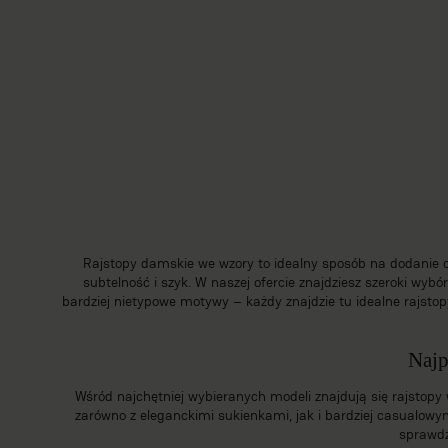
Rajstopy damskie we wzory to idealny sposób na dodanie od
subtelność i szyk. W naszej ofercie znajdziesz szeroki wy
bardziej nietypowe motywy – każdy znajdzie tu idealne rajstop
Najp
Wśród najchętniej wybieranych modeli znajdują się rajstopy 
zarówno z eleganckimi sukienkami, jak i bardziej casualow
sprawdz