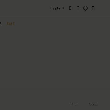
pl / pln
IS
SALE
Filtruj
Sortuj