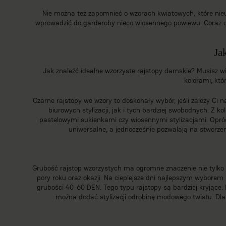
Nie można też zapomnieć o wzorach kwiatowych, które nieu
wprowadzić do garderoby nieco wiosennego powiewu. Coraz czę
Ja
Jak znaleźć idealne wzorzyste rajstopy damskie? Musisz wie
kolorami, któ
Czarne rajstopy we wzory to doskonały wybór, jeśli zależy Ci 
biurowych stylizacji, jak i tych bardziej swobodnych. Z k
pastelowymi sukienkami czy wiosennymi stylizacjami. Opróc
uniwersalne, a jednocześnie pozwalają na stworzeni
Grubość rajstop wzorzystych ma ogromne znaczenie nie tylko d
pory roku oraz okazji. Na cieplejsze dni najlepszym wybore
grubości 40-60 DEN. Tego typu rajstopy są bardziej kryjące. 
można dodać stylizacji odrobinę modowego twistu. Dla