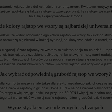
stannie kojarzą się z delikatnością i romantyzmem. Kwiatowe motywy na 
ściej spotyka się także rajstopy w zwierzęcy print. Te rajstopy we wzork
boją się eksperymentować z modą.
kie kolory rajstop we wzory są najbardziej uniwersal
dzieć, że wybór odpowiedniego koloru rajstop we wzory to klucz do stworz
re sprawdzą się niemal w każdej sytuacji, są klasyczne odcienie czerni, sz
na elegancji. Szare rajstopy ze wzorem to świetna opcja na co dzień – ł
olei cieliste rajstopy ozdobione delikatnymi, kwiatowymi motywami nadają s
z tych klasycznych kolorów coraz popularniejsze stają się rajstopy w ci
e bardziej nietuzinkowych outfitów. Kolorów rajstop jest oczywiście jeszcz
Jak wybrać odpowiednią grubość rajstop we wzory?
la komfortu noszenia, ale także dla efektu wizualnego, jaki chcesz osi
m będą cienkie rajstopy o grubości 15-20 DEN – są one niemal niewidoczn
Rajstopy o większej grubości, na przykład 80 DEN i więcej, to idealna op
tego też warto mieć w swojej szafie rajstopy różnej grubości, dzięki c
Wyrazisty akcent w codziennych stylizacjach