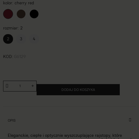
kolor
cherry red
rozmiar
2
2
3
4
KOD
G6129
DODAJ DO KOSZYKA
OPIS
Eleganckie, ciepłe i optycznie wyszczuplające rajstopy, które