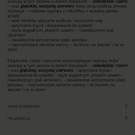
wracają w tym sezonie w dwóch klasykach –
czekoladzie i czerni
– oraz
głębokiej, soczystej czerwieni
, która wciąż podbija zimowe
stylizacje. – matowe rajstopy z mikrofibry z wysokiej jakości
przędz
– wzór rombów optycznie wydłuża i wysmukla nogi
– optymalne krycie i dopasowanie do sylwetki
– szyte wygodnym, płaskim szwem – niewidocznym pod
ubraniem
– niewidocznie wzmocniona część palcowa
– najmodniejsze odcienie sezonu – do biura, na wieczór i na co
dzień
Eleganckie, ciepłe i optycznie wyszczuplające rajstopy, które
wracają w tym sezonie w dwóch klasykach –
czekoladzie i czerni
-
oraz
głębokiej, soczystej czerwieni.
- optymalne krycie i
dopasowanie do sylwetki - szyte wygodnym, płaskim szwem -
niewidocznym pod ubraniem; - niewidocznie wzmocniona część
palcowa; - najmodniejsze odcienie sezonu - do biuram na
wieczór i na co dzień
SKŁAD SUROWCOWY
PIELĘGNACJA