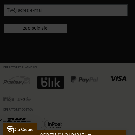
zapisuje się
OPERATORZY PŁATNOŚCI
OPERATORZY DOSTAW