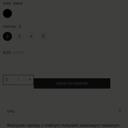
kolor
black
rozmiar
2
2
3
4
5
KOD
G6105
DODAJ DO KOSZYKA
OPIS
Wzorzyste rajstopy z modnym motywem kwiatowym rozsianym