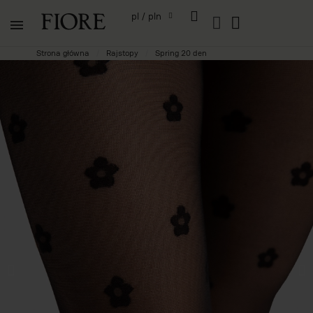
pl / pln
Strona główna
Rajstopy
Spring 20 den