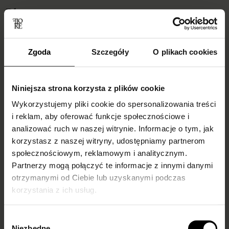
Blog
Zgoda
Szczegóły
O plikach cookies
Niniejsza strona korzysta z plików cookie
Wykorzystujemy pliki cookie do spersonalizowania treści
i reklam, aby oferować funkcje społecznościowe i
analizować ruch w naszej witrynie. Informacje o tym, jak
korzystasz z naszej witryny, udostępniamy partnerom
Skarpetki do
Do czego ubrać
społecznościowym, reklamowym i analitycznym.
mokasynów
kabaretki i jak je
Partnerzy mogą połączyć te informacje z innymi danymi
damskich –
nosić?
otrzymanymi od Ciebie lub uzyskanymi podczas
inspiracje i trendy
Podpowiadamy!
korzystania z ich usług.
Białe, cienkie rajstopowe, a
Do czego ubrać kabaretki i
Wybór
może we wzory?
jak je nosić, by wyglądać
Niezbędne