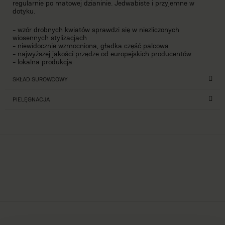
regularnie po matowej dzianinie. Jedwabiste i przyjemne w
dotyku.
- wzór drobnych kwiatów sprawdzi się w niezliczonych
wiosennych stylizacjach
- niewidocznie wzmocniona, gładka część palcowa
- najwyższej jakości przędze od europejskich producentów
- lokalna produkcja
SKŁAD SUROWCOWY
PIELĘGNACJA