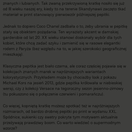
znanych i lubianych. Tak zwaną przekrzywioną kratkę nosiło się już
od III wieku naszej ery, kiedy to na terenie Skandynawii zaczęto tkać
materiał w print stanowiący pierwowzór późniejszej pepitki.
Jednak to dopiero Coco Chanel zadbała o to, żeby ubrania w pepitkę
stały się obiektem pożądania. Ten wyrazisty akcent w damskiej
garderobie od lat 20. XX wieku stanowi doskonały wybór dla tych
kobiet, które chcą zadać szyku i zamienić się w rasowe elegantki
rodem z Paryża (bez względu na to, w jakiej szerokości geograficznej
mieszkają).
Klasyczna pepitka jest biało czarna, ale coraz częściej pojawia się w
kolekcjach znanych marek w najróżniejszych wariantach
kolorystycznych. Przykładem może by chociażby look z pokazu
Michael Kors na jesień 2013, gdzie pepitka królowała w niebieskiej
wersji, czy z kolekcji Versace na tegoroczny sezon jesienno-zimowy
(tu pokuszono się o połączenie czerwieni i pomarańczu).
Co więcej, kopniętą kratkę możesz spotkać też w najróżniejszych
rozmiarach, od bardzo drobnej pepitki po print w wydaniu XXL.
Spódnice, sukienki czy swetry pokryte tym motywem aktualnie
przeżywają prawdziwy boom. Co warto wiedzieć o supermodnym
wzorze?