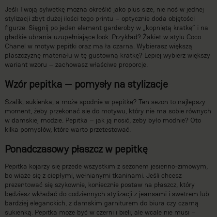
Jeśli Twoją sylwetkę można określić jako plus size, nie noś w jednej
stylizacji zbyt dużej ilości tego printu – optycznie doda objętości
figurze. Sięgnij po jeden element garderoby w „kopniętą kratkę” i na
gładkie ubrania uzupełniające look. Przykład? Żakiet w stylu Coco
Chanel w motyw pepitki oraz ma ła czarna. Wybierasz większą
płaszczyznę materiału w tę gustowną kratkę? Lepiej wybierz większy
wariant wzoru – zachowasz właściwe proporcje.
Wzór pepitka — pomysły na stylizacje
Szalik, sukienka, a może spodnie w pepitkę? Ten sezon to najlepszy
moment, żeby przekonać się do motywu, który nie ma sobie równych
w damskiej modzie. Pepitka – jak ją nosić, żeby było modnie? Oto
kilka pomysłów, które warto przetestować.
Ponadczasowy płaszcz w pepitkę
Pepitka kojarzy się przede wszystkim z sezonem jesienno-zimowym,
bo wiąże się z ciepłymi, wełnianymi tkaninami. Jeśli chcesz
prezentować się szykownie, koniecznie postaw na płaszcz, który
będziesz wkładać do codziennych stylizacji z jeansami i swetrem lub
bardziej eleganckich, z damskim garniturem do biura czy czarną
sukienką. Pepitka może być w czerni i bieli, ale wcale nie musi –