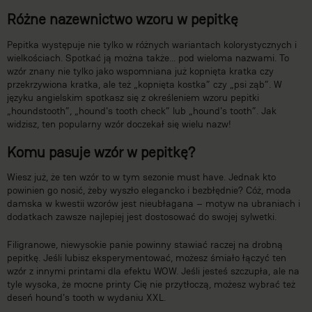
Różne nazewnictwo wzoru w pepitkę
Pepitka występuje nie tylko w różnych wariantach kolorystycznych i
wielkościach. Spotkać ją można także... pod wieloma nazwami. To
wzór znany nie tylko jako wspomniana już kopnięta kratka czy
przekrzywiona kratka, ale też „kopnięta kostka” czy „psi ząb”. W
języku angielskim spotkasz się z określeniem wzoru pepitki
„houndstooth”, „hound's tooth check” lub „hound's tooth”. Jak
widzisz, ten popularny wzór doczekał się wielu nazw!
Komu pasuje wzór w pepitkę?
Wiesz już, że ten wzór to w tym sezonie must have. Jednak kto
powinien go nosić, żeby wyszło elegancko i bezbłędnie? Cóż, moda
damska w kwestii wzorów jest nieubłagana – motyw na ubraniach i
dodatkach zawsze najlepiej jest dostosować do swojej sylwetki.
Filigranowe, niewysokie panie powinny stawiać raczej na drobną
pepitkę. Jeśli lubisz eksperymentować, możesz śmiało łączyć ten
wzór z innymi printami dla efektu WOW. Jeśli jesteś szczupła, ale na
tyle wysoka, że mocne printy Cię nie przytłoczą, możesz wybrać też
deseń hound's tooth w wydaniu XXL.