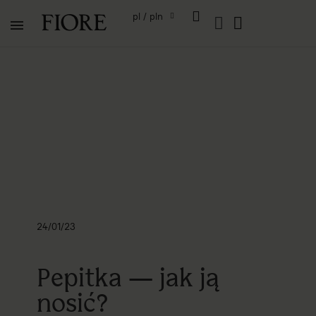
pl / pln
24/01/23
Pepitka — jak ją
nosić?