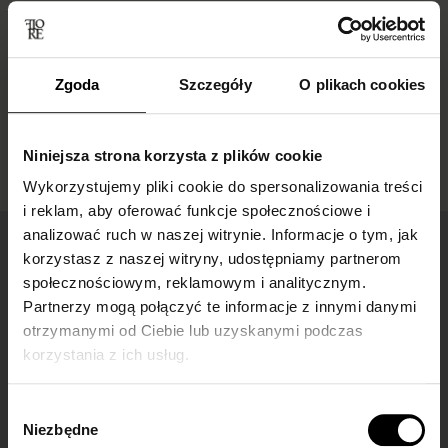
Zgoda
Szczegóły
O plikach cookies
Niniejsza strona korzysta z plików cookie
Wykorzystujemy pliki cookie do spersonalizowania treści
i reklam, aby oferować funkcje społecznościowe i
analizować ruch w naszej witrynie. Informacje o tym, jak
Łatwe zwroty
korzystasz z naszej witryny, udostępniamy partnerom
dla wszystkich zamówień
społecznościowym, reklamowym i analitycznym.
Partnerzy mogą połączyć te informacje z innymi danymi
otrzymanymi od Ciebie lub uzyskanymi podczas
korzystania z ich usług.
Darmowa dostawa
dla zamówień od 149 zł
Wybór
Niezbędne
zgody