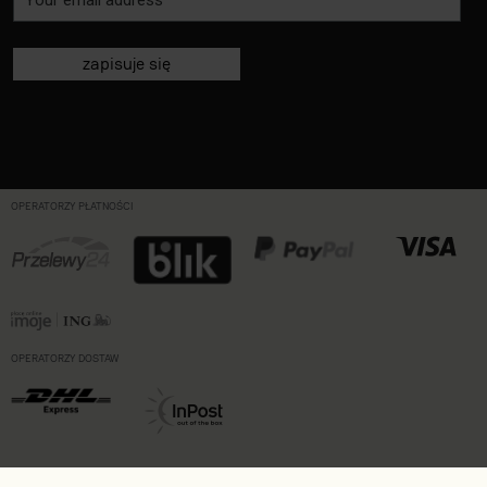
zapisuje się
OPERATORZY PŁATNOŚCI
OPERATORZY DOSTAW