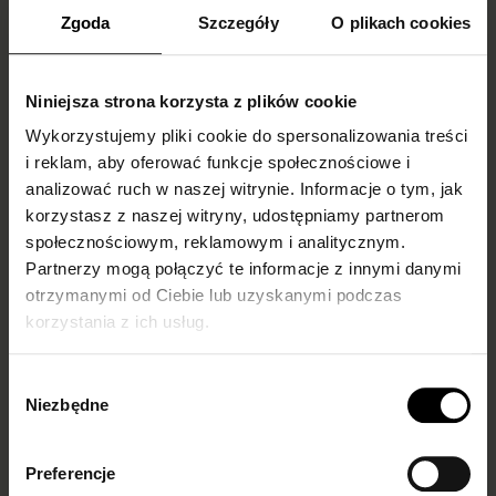
Zgoda
Szczegóły
O plikach cookies
Panda 50 den
Juno 50 den
Niniejsza strona korzysta z plików cookie
MATERNITY TIGHTS
MATERNITY TIGHTS
Wykorzystujemy pliki cookie do spersonalizowania treści
€11.00
€8.00
i reklam, aby oferować funkcje społecznościowe i
analizować ruch w naszej witrynie. Informacje o tym, jak
black
black
korzystasz z naszej witryny, udostępniamy partnerom
społecznościowym, reklamowym i analitycznym.
Partnerzy mogą połączyć te informacje z innymi danymi
otrzymanymi od Ciebie lub uzyskanymi podczas
korzystania z ich usług.
Wybór
Niezbędne
zgody
Preferencje