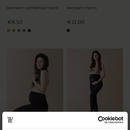
MATERNITY SUPPORTING TIGHTS
MATERNITY TIGHTS
€8.50
€11.00
light natural
natural
tan
graphite
black
black