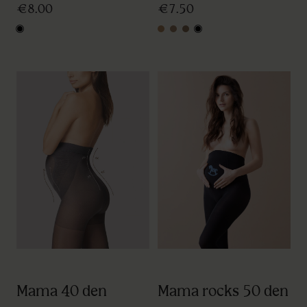
€8.00
€7.50
black
light natural
natural
tan
black
Mama 40 den
Mama rocks 50 den