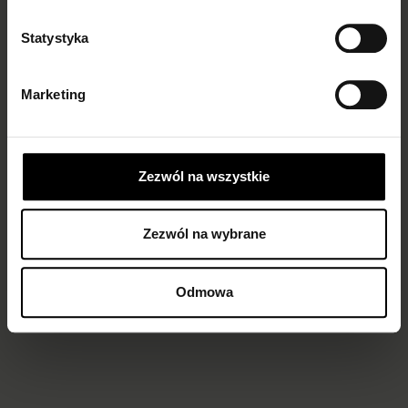
Statystyka
Mama 100 den
Marketing
MATERNITY SUPPORTING TIGHTS
Zezwól na wszystkie
€9.00
graphite
black
Zezwól na wybrane
Odmowa