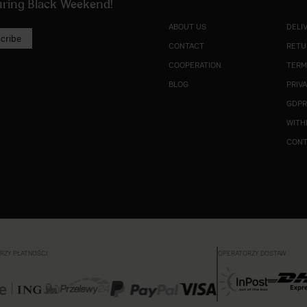
during Black Weekend!
ABOUT US
DELI
cribe
CONTACT
RETU
COOPERATION
TERM
BLOG
PRIV
GDP
WITH
CON
RZY PŁATNOŚCI
OPERATORZY DOSTAW