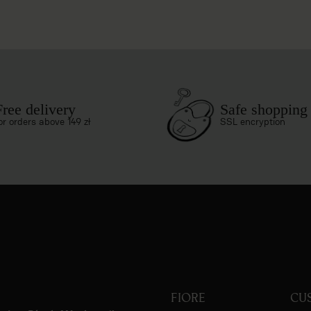
Free delivery
Safe shopping
or orders above 149 zł
SSL encryption
FIORE
CU