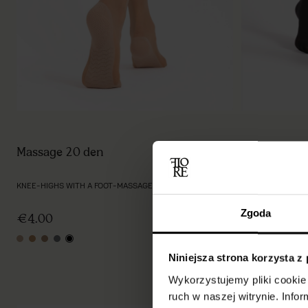
Massage 20 den
Ula 60 den
KNEE-HIGHS WITH A FOOT-MASSAGE EFFECT
SHEER MICROFIB
Zgoda
€4.00
€4.00
nude
light natural
natural
graphite
black
tan
smoky
graphite
black
Niniejsza strona korzysta z
Wykorzystujemy pliki cookie 
ruch w naszej witrynie. Inf