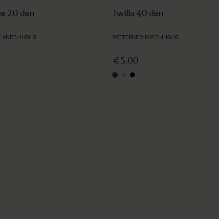
ge 20 den
Twilla 40 den
 KNEE-HIGHS
PATTERNED KNEE-HIGHS
€5.00
al
aubergine
ecru
black