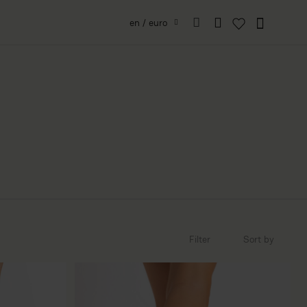
en / euro
Filter
Sort by