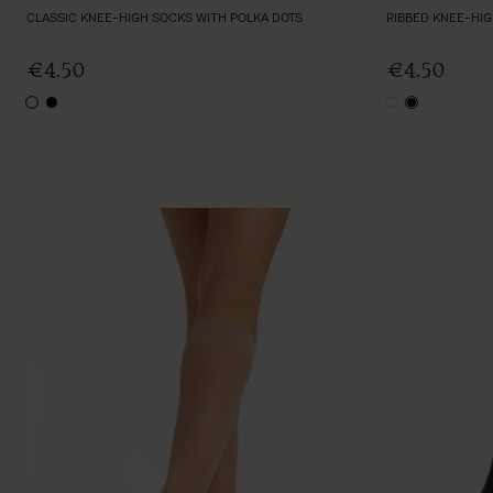
CLASSIC KNEE-HIGH SOCKS WITH POLKA DOTS
RIBBED KNEE-HI
€4.50
€4.50
white
black
white
black