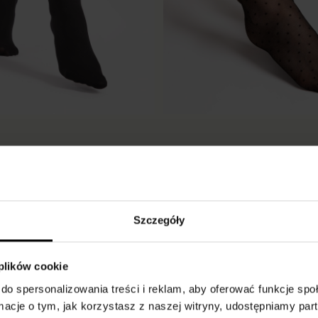
Trisha 20 den
RE KNEE-HIGHS
PATTERNED KNEE-HIGHS
Szczegóły
€4.00
light natural
black
 plików cookie
do spersonalizowania treści i reklam, aby oferować funkcje sp
ormacje o tym, jak korzystasz z naszej witryny, udostępniamy p