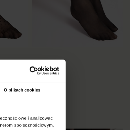
Pola 15 den
€2.54
O plikach cookies
nude
poudre
cappuccino
linen
sand
+11
ołecznościowe i analizować
artnerom społecznościowym,