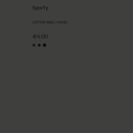
Sporty
COTTON KNEE-HIGHS
€6.00
beige
mocca
black