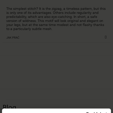
The simplest stitch? It is the zigzag, a timeless pattern, but this
is only one of its advantages. Others include regularity and
predictability, which are also eye-catching. In short, a safe
version of wildness. This motif will look original and elegant on
your legs, but at the same time modest and not flashy thanks
to a particularly subtle mesh.
JAK PRAĆ
Blog