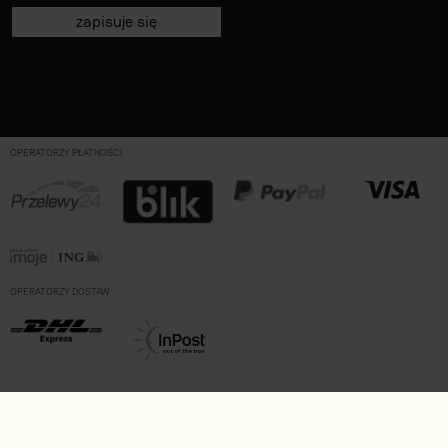
zapisuje się
OPERATORZY PŁATNOŚCI
OPERATORZY DOSTAW