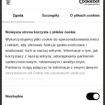
Zgoda
Szczegóły
O plikach cookies
Niniejsza strona korzysta z plików cookie
Wykorzystujemy pliki cookie do spersonalizowania treści
i reklam, aby oferować funkcje społecznościowe i
analizować ruch w naszej witrynie. Informacje o tym, jak
Skarpetki do
What to wear
korzystasz z naszej witryny, udostępniamy partnerom
społecznościowym, reklamowym i analitycznym.
mokasynów
fishnet tights with
Partnerzy mogą połączyć te informacje z innymi danymi
damskich –
and how to style
otrzymanymi od Ciebie lub uzyskanymi podczas
inspiracje i trendy
them? Our guide
korzystania z ich usług.
Fishnet tights are back in
Wybór
style, taking over both
Niezbędne
runways and everyday
zgody
outfits. Once associated...