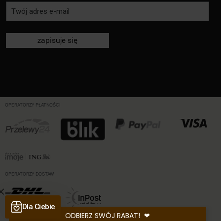
zapisuje się
OPERATORZY PŁATNOŚCI
OPERATORZY DOSTAW