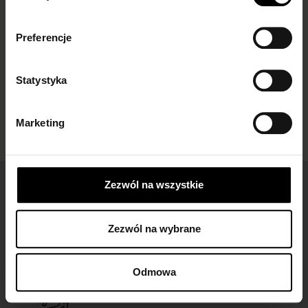
Podpowiadamy, jakie
stylowo? Sprawdź nasze
skarpetki do mokasynów
inspiracje i...
damskich...
Preferencje
Statystyka
Marketing
Zezwól na wszystkie
Łatwe zwroty
dla wszystkich zamówień
Zezwól na wybrane
Odmowa
Darmowa dostawa
dla zamówień od 149 zł