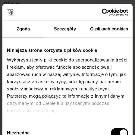
Blog
Zgoda
Szczegóły
O plikach cookies
Niniejsza strona korzysta z plików cookie
Wykorzystujemy pliki cookie do spersonalizowania treści
i reklam, aby oferować funkcje społecznościowe i
analizować ruch w naszej witrynie. Informacje o tym, jak
korzystasz z naszej witryny, udostępniamy partnerom
Skarpetki do
Do czego ubrać
społecznościowym, reklamowym i analitycznym.
mokasynów
kabaretki i jak je
Partnerzy mogą połączyć te informacje z innymi danymi
damskich –
nosić?
otrzymanymi od Ciebie lub uzyskanymi podczas
inspiracje i trendy
Podpowiadamy!
korzystania z ich usług.
Białe, cienkie rajstopowe, a
Do czego ubrać kabaretki i
Wybór
może we wzory?
jak je nosić, by wyglądać
Niezbędne
zgody