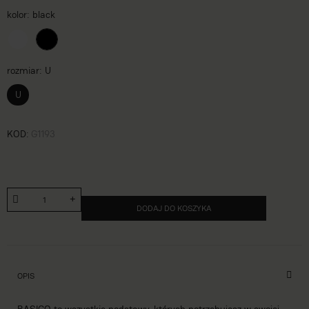
kolor
black
rozmiar
U
U
KOD
G1193
DODAJ DO KOSZYKA
OPIS