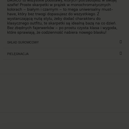
BASICO to wszystkie podstawy, których potrzebujesz w swojej
szafie! Proste skarpetki w prążek w monochromatycznych
kolorach – białym i czarnym – to mega uniwersalny must-
have, który bez trwogi dopasujesz do wszystkiego. Z
wystarczającą nutą stylu, żeby dodać charakteru do
klasycznego outfitu, te skarpetki są idealną bazą na co dzień.
Bez zbędnych fajerwerków – po prostu czysta klasa i wygoda,
które sprawiają, że codzienność nabiera nowego blasku!
SKŁAD SUROWCOWY
PIELĘGNACJA