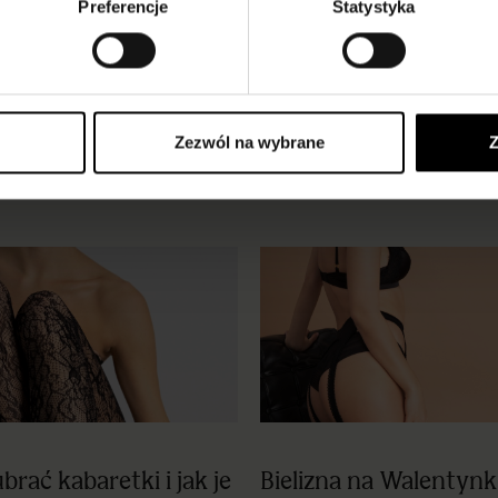
Preferencje
Statystyka
Zezwól na wybrane
Z
brać kabaretki i jak je
Bielizna na Walentynki