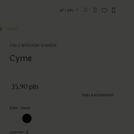
pl / pln
IS
SALE
FIGI Z WYSOKIM STANEM
Cyme
35,90 pln
TABELA ROZMIARÓW
kolor
black
rozmiar
S