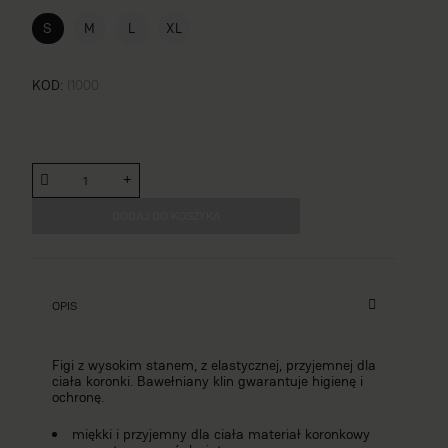
S
M
L
XL
KOD
I1000
DODAJ DO KOSZYKA
OPIS
Figi z wysokim stanem, z elastycznej, przyjemnej dla
ciała koronki. Bawełniany klin gwarantuje higienę i
ochronę.
miękki i przyjemny dla ciała materiał koronkowy