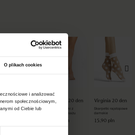
O plikach cookies
ołecznościowe i analizować
Amour 20 den
Massage 20 den
Virginia 20 den
artnerom społecznościowym,
anymi od Ciebie lub
Rajstopy imitujące
Podkolanówki z
Skarpetki rajstopowe
pończochy
efektem masażu
damskie
29,90 pln
15,90 pln
15,90 pln