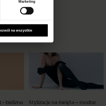
Marketing
ezwól na wszystkie
 - bielizna
Stylizacje na święta – modne