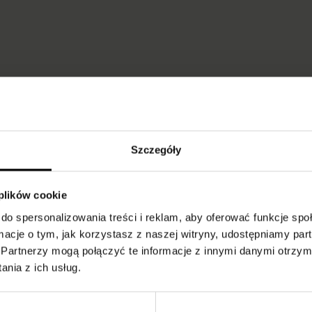
-30%
Szczegóły
 plików cookie
do spersonalizowania treści i reklam, aby oferować funkcje sp
Donatella
Lili 20 den
Spring 20 den
ormacje o tym, jak korzystasz z naszej witryny, udostępniamy p
Rajstopy z koronkowej
Partnerzy mogą połączyć te informacje z innymi danymi otrzym
Klasyczne rajstopy
Rajstopy wzorzyste w
tkaniny
gładkie
kwiatki
nia z ich usług.
55,00 pln
14,90 pln
21,90 pln
15,33 pln