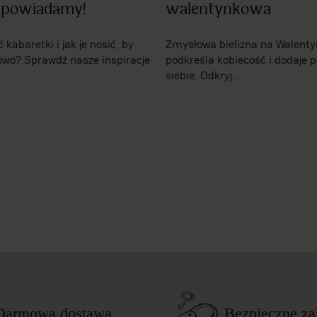
dpowiadamy!
walentynkowa
kabaretki i jak je nosić, by
Zmysłowa bielizna na Walentyn
owo? Sprawdź nasze inspiracje
podkreśla kobiecość i dodaje 
siebie. Odkryj...
Darmowa dostawa
Bezpieczne z