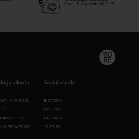
Pon - Pt w godzinach 7-15
ługa klienta
Social media
AWA I PŁATNOŚCI
INSTAGRAM
TY
FACEBOOK
LAMIN SKLEPU
PINTEREST
TYKA PRYWATNOŚCI
YOUTUBE
O