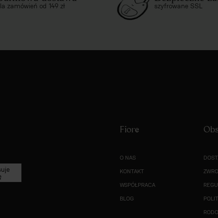
la zamówień od 149 zł
szyfrowane SSL
Fiore
Obs
O NAS
DOST
suje
KONTAKT
ZWRO
ę
WSPÓŁPRACA
REGU
BLOG
POLI
ROD