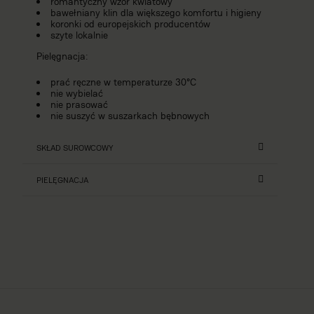
romantyczny wzór kwiatowy
bawełniany klin dla większego komfortu i higieny
koronki od europejskich producentów
szyte lokalnie
Pielęgnacja:
prać ręczne w temperaturze 30°C
nie wybielać
nie prasować
nie suszyć w suszarkach bębnowych
SKŁAD SUROWCOWY
PIELĘGNACJA