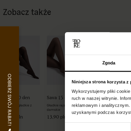
Zobacz także
Zgoda
Niniejsza strona korzysta z
Wykorzystujemy pliki cookie 
Paula 40 den
Sava 15 den
Roza 60 den
ruch w naszej witrynie. Inf
reklamowym i analitycznym. 
Rajstopy gładkie z
Gładkie rajstopy
Kryjące rajstopy
mikrofibry
damskie
gładkie
uzyskanymi podczas korzysta
19,90 pln
13,90 pln
21,89 pln
Wybór