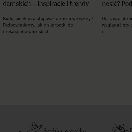
damskich – inspiracje i trendy
nosić? Po
Białe, cienkie rajstopowe, a może we wzory?
Do czego ubrać 
Podpowiadamy, jakie skarpetki do
wyglądać styl
mokasynów damskich...
i...
Szybka wysyłka