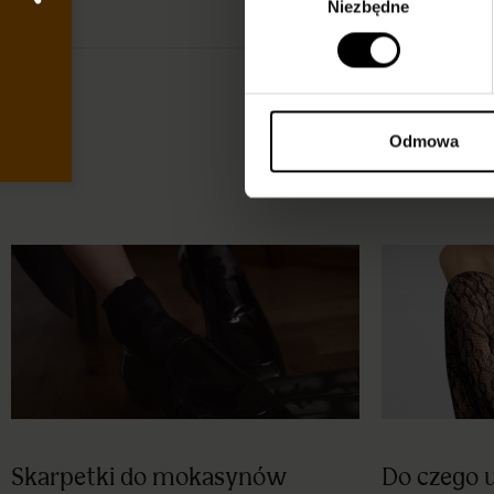
Niezbędne
zgody
Blog
Odmowa
Skarpetki do mokasynów
Do czego u