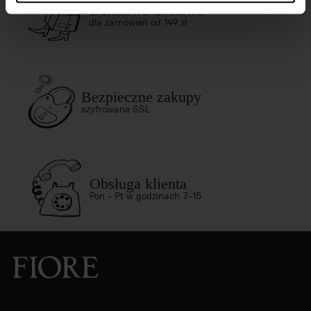
Darmowa dostawa
dla zamówień od 149 zł
Bezpieczne zakupy
szyfrowane SSL
Obsługa klienta
Pon - Pt w godzinach 7-15