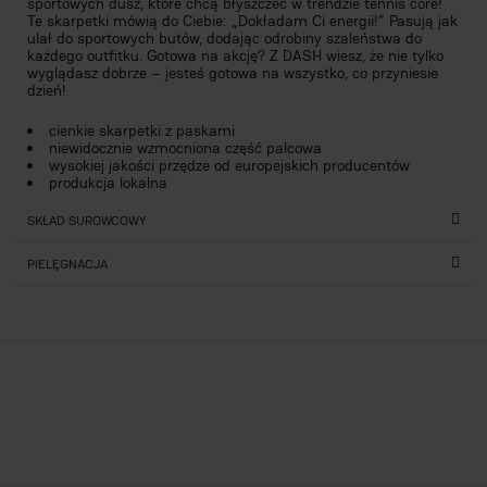
sportowych dusz, które chcą błyszczeć w trendzie tennis core!
Te skarpetki mówią do Ciebie: „Dokładam Ci energii!” Pasują jak
ulał do sportowych butów, dodając odrobiny szaleństwa do
każdego outfitku. Gotowa na akcję? Z DASH wiesz, że nie tylko
wyglądasz dobrze – jesteś gotowa na wszystko, co przyniesie
dzień!
cienkie skarpetki z paskami
niewidocznie wzmocniona część palcowa
wysokiej jakości przędze od europejskich producentów
produkcja lokalna
SKŁAD SUROWCOWY
PIELĘGNACJA