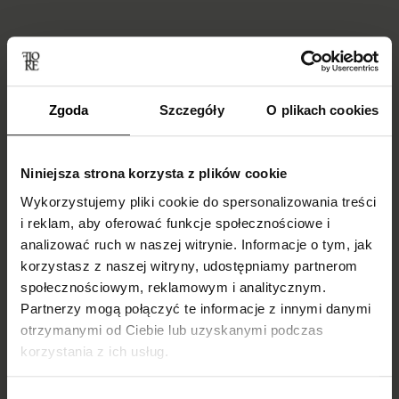
Blog
Zgoda
Szczegóły
O plikach cookies
Niniejsza strona korzysta z plików cookie
Wykorzystujemy pliki cookie do spersonalizowania treści
i reklam, aby oferować funkcje społecznościowe i
analizować ruch w naszej witrynie. Informacje o tym, jak
korzystasz z naszej witryny, udostępniamy partnerom
społecznościowym, reklamowym i analitycznym.
Skarpetki do
Do czego ubrać
Partnerzy mogą połączyć te informacje z innymi danymi
mokasynów
kabaretki i jak je
otrzymanymi od Ciebie lub uzyskanymi podczas
damskich –
nosić?
korzystania z ich usług.
inspiracje i trendy
Podpowiadamy!