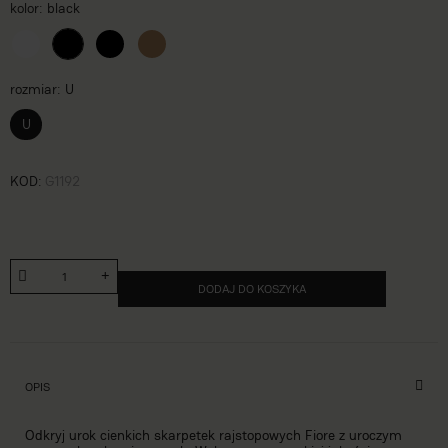
kolor
black
rozmiar
U
U
KOD
G1192
DODAJ DO KOSZYKA
OPIS
Odkryj urok cienkich skarpetek rajstopowych Fiore z uroczym