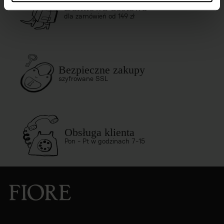
Darmowa dostawa
dla zamówień od 149 zł
Bezpieczne zakupy
szyfrowane SSL
Obsługa klienta
Pon - Pt w godzinach 7-15