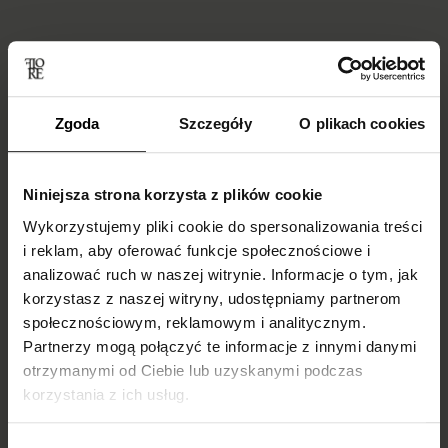
Blog
Zgoda
Szczegóły
O plikach cookies
Niniejsza strona korzysta z plików cookie
Wykorzystujemy pliki cookie do spersonalizowania treści
i reklam, aby oferować funkcje społecznościowe i
analizować ruch w naszej witrynie. Informacje o tym, jak
korzystasz z naszej witryny, udostępniamy partnerom
społecznościowym, reklamowym i analitycznym.
Skarpetki do
Do czego ubrać
Partnerzy mogą połączyć te informacje z innymi danymi
mokasynów
kabaretki i jak je
otrzymanymi od Ciebie lub uzyskanymi podczas
damskich –
nosić?
korzystania z ich usług.
inspiracje i trendy
Podpowiadamy!