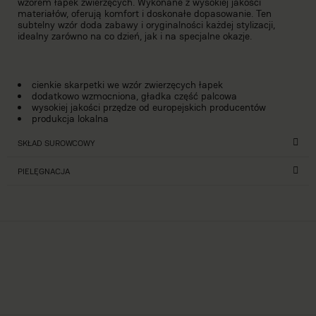
wzorem łapek zwierzęcych. Wykonane z wysokiej jakości
materiałów, oferują komfort i doskonałe dopasowanie. Ten
subtelny wzór doda zabawy i oryginalności każdej stylizacji,
idealny zarówno na co dzień, jak i na specjalne okazje.
cienkie skarpetki we wzór zwierzęcych łapek
dodatkowo wzmocniona, gładka część palcowa
wysokiej jakości przędze od europejskich producentów
produkcja lokalna
SKŁAD SUROWCOWY
PIELĘGNACJA