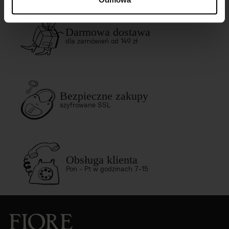
Darmowa dostawa
dla zamówień od 149 zł
Bezpieczne zakupy
szyfrowane SSL
Obsługa klienta
Pon - Pt w godzinach 7-15