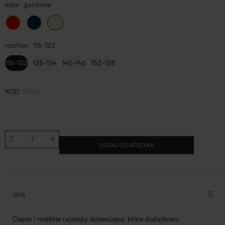
kolor
gardenia
rozmiar
116-122
116-122
128-134
140-146
152-158
KOD
Y5102
DODAJ DO KOSZYKA
OPIS
Ciepłe i miękkie rajstopy dziewczęce, które dodatkowo