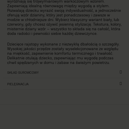
wyróżniają się trójwymiarowym warkoczowym wzorem.
Zapewniają idealną równowagę między wygodą a stylem.
Pozwalają dziecku wyrazić swoją indywidualność, a jednocześnie
oferują wzór dzianiny, który jest ponadczasowy i zawsze w
modzie w chłodniejsze dni. Wybierz klasyczny wariant biały, lub
czerwony, gdy chcesz ożywić jesienną stylizację. Tekstura, kolory,
misternie dziany wzór – wszystko to składa się na całość, która
doda radości i pewności siebie każdej dziewczynce.
Dziecięce rajstopy wykonane z niezwykłą dbałością o szczegóły.
Wysokiej jakości przędze zostały wyselekcjonowane ze względu
na miękkość, zapewnienie komfortu termicznego i trwałość.
Delikatnie otulają dziecko, zapewniając mu wygodę podczas
chwil spędzanych w domu i zabaw na świeżym powietrzu.
SKŁAD SUROWCOWY
PIELĘGNACJA