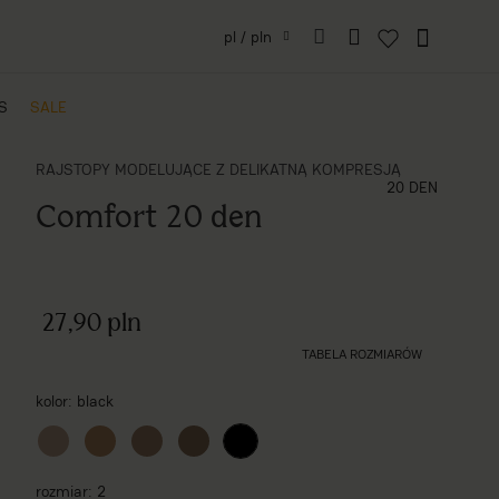
pl / pln
IS
SALE
RAJSTOPY MODELUJĄCE Z DELIKATNĄ KOMPRESJĄ
grubość (den)
20 DEN
Comfort 20 den
27,90 pln
TABELA ROZMIARÓW
kolor
black
rozmiar
2