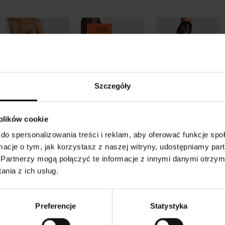
-30%
Szczegóły
 plików cookie
Donatella
Lili 20 den
Spring 20 den
do spersonalizowania treści i reklam, aby oferować funkcje sp
Rajstopy z koronkowej
Klasyczne rajstopy
Rajstopy wzorzyste w
tkaniny
gładkie
kwiatki
ormacje o tym, jak korzystasz z naszej witryny, udostępniamy p
55,00 pln
14,90 pln
21,90 pln
Partnerzy mogą połączyć te informacje z innymi danymi otrzym
15,33 pln
nia z ich usług.
Preferencje
Statystyka