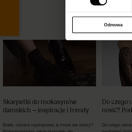
Blog
Odmowa
Skarpetki do mokasynów
Do czego u
damskich – inspiracje i trendy
nosić? Po
Białe, cienkie rajstopowe, a może we wzory?
Do czego ubrać 
Podpowiadamy, jakie skarpetki do
wyglądać styl