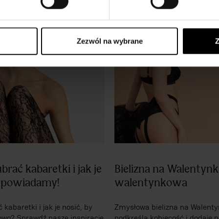
Zezwól na wybrane
Z
brać kabaretki i jak je
Bielizna na Walentynki
dpowiadamy!
walentynkowa
kabaretki i jak je nosić, by
Zmysłowa bielizna na Walentyn
owo? Sprawdź nasze inspiracje
podkreśla kobiecość i dodaje 