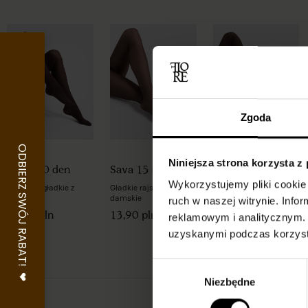
Zgoda
Niniejsza strona korzysta z
Paula 40 den
Sava 15 den
Roza 60 den
Wykorzystujemy pliki cookie 
Rajstopy gładkie z
Gładkie rajstopy
Kryjące rajstopy
mikrofibry
damskie
gładkie
ruch w naszej witrynie. Inf
19,90 pln
13,90 pln
21,89 pln
reklamowym i analitycznym. 
uzyskanymi podczas korzysta
Wybór
Niezbędne
zgody