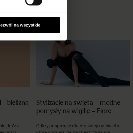
ezwól na wszystkie
 - bielizna
Stylizacje na święta – modne
pomysły na wigilię – Fiore
ki, która
Odkryj inspiracje dla stylizacji na święta,
pewności
które sprawią, że będziesz czuła się