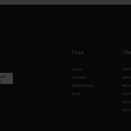
Fiore
Obs
O NAS
DOST
suje
KONTAKT
ZWRO
ę
WSPÓŁPRACA
REGU
BLOG
POLI
ROD
ODST