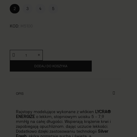
2
3
4
5
KOD
M5100
DODAJ DO KOSZYKA
OPIS
Rajstopy modelujące wykonane z włókien
LYCRA®
ENERGIZE
o lekkim, stopniowym ucisku 5 - 7,9
mmHg na całej długości. Wspierają krążenie krwi i
zapobiegają opuchliznom. dając uczucie lekkości.
Dodatkowo dzięki zastosowaniu technologii
Silver
Fresh
, skóra pozostaje sucha i świeża, a