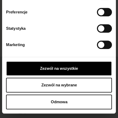
skarpetki do mokasynów
inspiracje i...
damskich...
Preferencje
Statystyka
Marketing
Łatwe zwroty
Zezwól na wszystkie
dla wszystkich zamówień
Zezwól na wybrane
Darmowa dostawa
Odmowa
dla zamówień od 149 zł