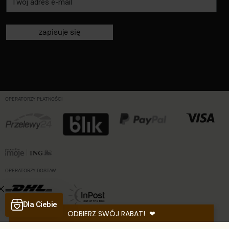
zapisuje się
OPERATORZY PŁATNOŚCI
OPERATORZY DOSTAW