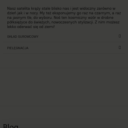
Nasz satelita krąży stale blisko nas i jest widoczny zarówno w
dzień jak i w nocy. My też eksponujemy go raz na czarnym, a raz
na jasnym tle, do wyboru. Noś ten kosmiczny wzór w drobne
półksiężyce do świeżych, nowoczesnych stylizacji. Z nim możesz
lekko oderwać się od ziemi!
SKŁAD SUROWCOWY
PIELĘGNACJA
Blog