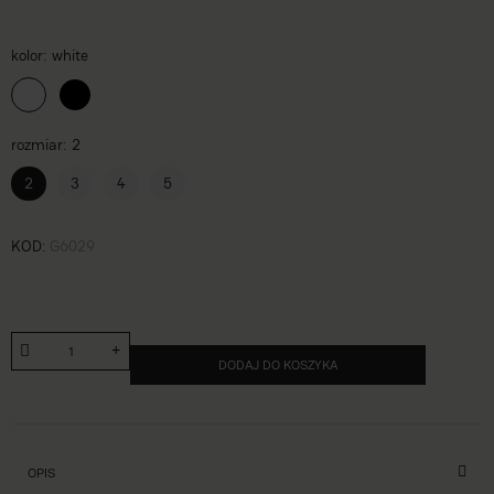
kolor
white
rozmiar
2
2
3
4
5
KOD
G6029
DODAJ DO KOSZYKA
OPIS