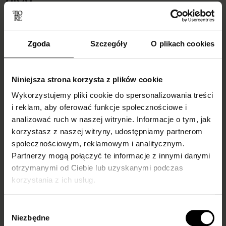
Zgoda
Szczegóły
O plikach cookies
Niniejsza strona korzysta z plików cookie
Wykorzystujemy pliki cookie do spersonalizowania treści
i reklam, aby oferować funkcje społecznościowe i
analizować ruch w naszej witrynie. Informacje o tym, jak
Skarpetki do
Do czego ubrać
korzystasz z naszej witryny, udostępniamy partnerom
mokasynów
kabaretki i jak je
społecznościowym, reklamowym i analitycznym.
Partnerzy mogą połączyć te informacje z innymi danymi
damskich –
nosić?
otrzymanymi od Ciebie lub uzyskanymi podczas
inspiracje i trendy
Podpowiadamy!
korzystania z ich usług.
Białe, cienkie rajstopowe, a
Do czego ubrać kabaretki i
może we wzory?
jak je nosić, by wyglądać
Wybór
Niezbędne
Podpowiadamy, jakie
stylowo? Sprawdź nasze
zgody