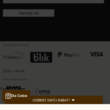
zapisuje się
OPERATORZY PŁATNOŚCI
OPERATORZY DOSTAW