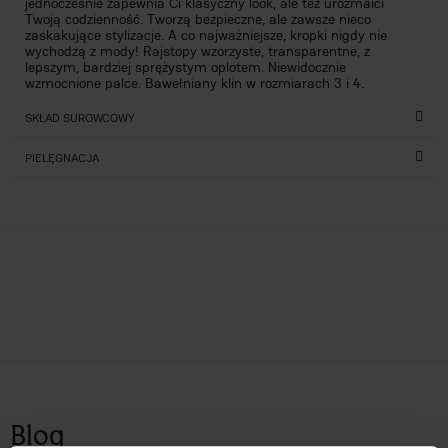
jednocześnie zapewnia Ci klasyczny look, ale też urozmaici
Twoją codzienność. Tworzą bezpieczne, ale zawsze nieco
zaskakujące stylizacje. A co najważniejsze, kropki nigdy nie
wychodzą z mody! Rajstopy wzorzyste, transparentne, z
lepszym, bardziej sprężystym oplotem. Niewidocznie
wzmocnione palce. Bawełniany klin w rozmiarach 3 i 4.
SKŁAD SUROWCOWY
PIELĘGNACJA
Blog