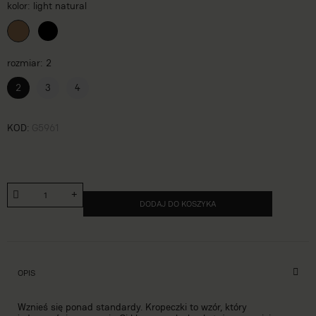
kolor
light natural
rozmiar
2
2
3
4
KOD
G5961
DODAJ DO KOSZYKA
OPIS
Wznieś się ponad standardy. Kropeczki to wzór, który