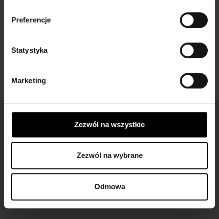
damskich...
Preferencje
Statystyka
Marketing
Łatwe zwroty
Zezwól na wszystkie
dla wszystkich zamówień
Zezwól na wybrane
Darmowa dostawa
Odmowa
dla zamówień od 149 zł