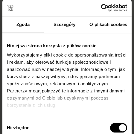
Zgoda
Szczegóły
O plikach cookies
Niniejsza strona korzysta z plików cookie
Wykorzystujemy pliki cookie do spersonalizowania treści
i reklam, aby oferować funkcje społecznościowe i
analizować ruch w naszej witrynie. Informacje o tym, jak
Skarpetki do
Do czego ubrać
korzystasz z naszej witryny, udostępniamy partnerom
mokasynów
kabaretki i jak je
społecznościowym, reklamowym i analitycznym.
damskich –
nosić?
Partnerzy mogą połączyć te informacje z innymi danymi
otrzymanymi od Ciebie lub uzyskanymi podczas
inspiracje i trendy
Podpowiadamy!
korzystania z ich usług.
Białe, cienkie rajstopowe, a
Do czego ubrać kabaretki i
może we wzory?
jak je nosić, by wyglądać
Wybór
Podpowiadamy, jakie
stylowo? Sprawdź nasze
Niezbędne
zgody
skarpetki do mokasynów
inspiracje i...