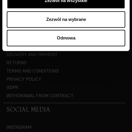
Zezwól na wszystkie
CONTACT
COOPERATION
Zezwól na wybrane
BLOG
CUSTOMER CARE
Odmowa
DELIVERY AND PAYMENT
RETURNS
TERMS AND CONDITIONS
PRIVACY POLICY
GDPR
WITHDRAWAL FROM CONTRACT
SOCIAL MEDIA
INSTAGRAM