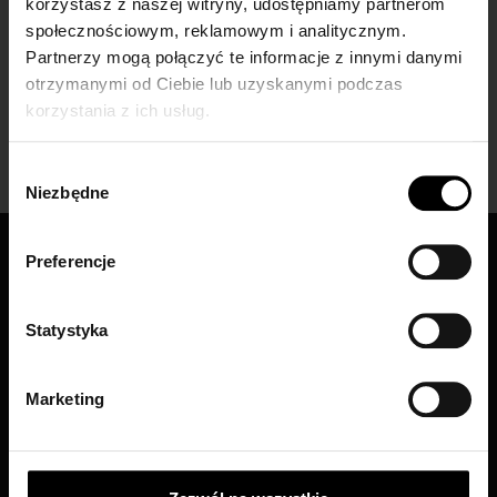
korzystasz z naszej witryny, udostępniamy partnerom
szyfrowane SSL
społecznościowym, reklamowym i analitycznym.
Partnerzy mogą połączyć te informacje z innymi danymi
otrzymanymi od Ciebie lub uzyskanymi podczas
korzystania z ich usług.
Obsługa klienta
Pon - Pt w godzinach 7-15
Wybór
Niezbędne
zgody
Preferencje
Statystyka
Marketing
FIORE
ABOUT US