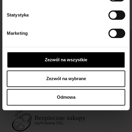
Statystyka
Marketing
Łatwe zwroty
dla wszystkich zamówień
Zezwól na wszystkie
Zezwól na wybrane
Darmowa dostawa
dla zamówień od 149 zł
Odmowa
Bezpieczne zakupy
szyfrowane SSL