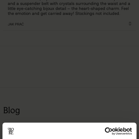
and a suspender belt with crystals surrounding the waist and a
little eye-catching bijoux detail – the heart-shaped charm. Feel
the emotion and get carried away! Stockings not included.
JAK PRAĆ
Blog