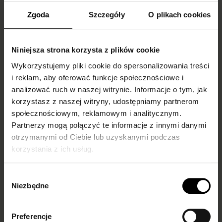
Zgoda
Szczegóły
O plikach cookies
Niniejsza strona korzysta z plików cookie
Wykorzystujemy pliki cookie do spersonalizowania treści
i reklam, aby oferować funkcje społecznościowe i
Skarpetki do
What to wear
analizować ruch w naszej witrynie. Informacje o tym, jak
mokasynów
fishnet tights with
korzystasz z naszej witryny, udostępniamy partnerom
damskich –
and how to style
społecznościowym, reklamowym i analitycznym.
inspiracje i trendy
them? Our guide
Partnerzy mogą połączyć te informacje z innymi danymi
otrzymanymi od Ciebie lub uzyskanymi podczas
Fishnet tights are back in
korzystania z ich usług.
style, taking over both
runways and everyday
Wybór
outfits. Once associated...
Niezbędne
zgody
Preferencje