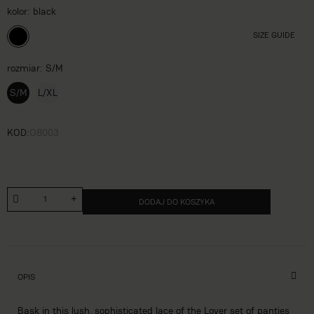
kolor
black
SIZE GUIDE
rozmiar
S/M
S/M
L/XL
KOD
O8003
DODAJ DO KOSZYKA
OPIS
Bask in this lush, sophisticated lace of the Lover set of panties