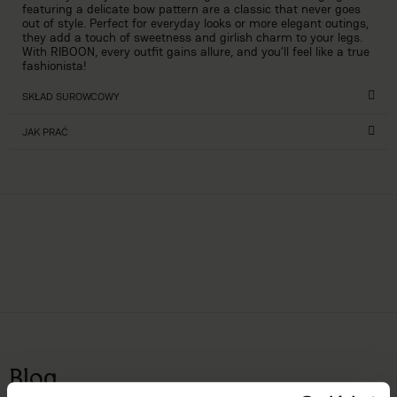
featuring a delicate bow pattern are a classic that never goes
out of style. Perfect for everyday looks or more elegant outings,
they add a touch of sweetness and girlish charm to your legs.
With RIBOON, every outfit gains allure, and you’ll feel like a true
fashionista!
SKŁAD SUROWCOWY
JAK PRAĆ
Blog