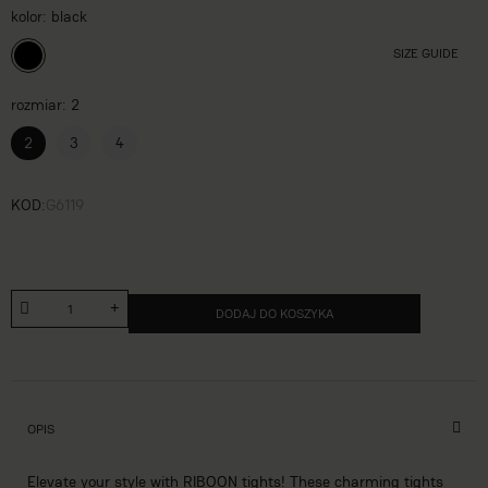
kolor
black
SIZE GUIDE
rozmiar
2
2
3
4
KOD
G6119
DODAJ DO KOSZYKA
OPIS
Elevate your style with RIBOON tights! These charming tights