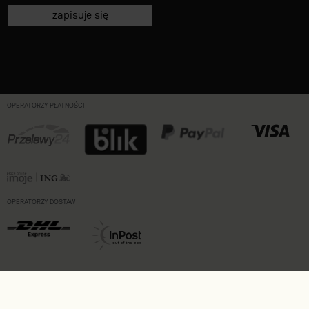
zapisuje się
OPERATORZY PŁATNOŚCI
OPERATORZY DOSTAW