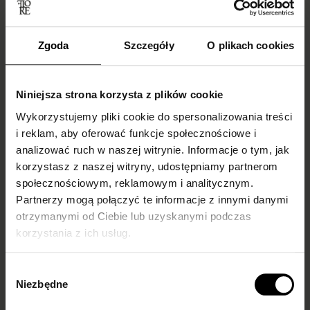
Zgoda
Szczegóły
O plikach cookies
Niniejsza strona korzysta z plików cookie
Wykorzystujemy pliki cookie do spersonalizowania treści
i reklam, aby oferować funkcje społecznościowe i
analizować ruch w naszej witrynie. Informacje o tym, jak
Skarpetki do
What to wear
korzystasz z naszej witryny, udostępniamy partnerom
społecznościowym, reklamowym i analitycznym.
mokasynów
fishnet tights with
Partnerzy mogą połączyć te informacje z innymi danymi
damskich –
and how to style
otrzymanymi od Ciebie lub uzyskanymi podczas
inspiracje i trendy
them? Our guide
korzystania z ich usług.
Fishnet tights are back in
Wybór
style, taking over both
Niezbędne
runways and everyday
zgody
outfits. Once associated...