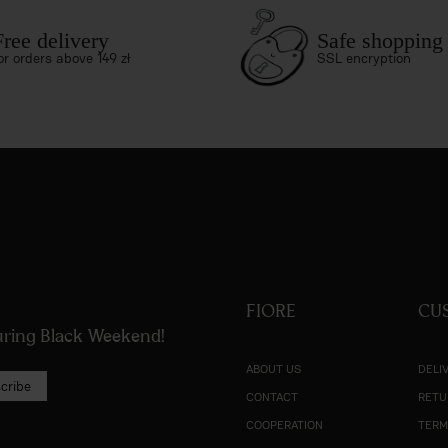
Free delivery
Safe shopping
or orders above 149 zł
SSL encryption
FIORE
CU
during Black Weekend!
ABOUT US
DELI
cribe
CONTACT
RETU
COOPERATION
TERM