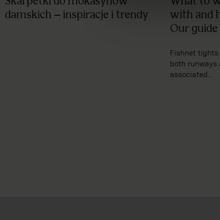
Skarpetki do mokasynów
What to we
damskich – inspiracje i trendy
with and 
Our guide
Fishnet tights 
both runways 
associated...