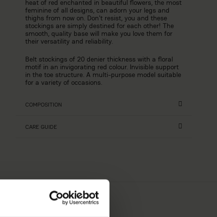
heat of red enchanted in beautiful flowers, the most
feminine of all designs, can adorn your legs and
thighs from now on. Don't resist, you and these
stockings are simply destined for each other! The
smooth, quality base will make you love them for
their versatility and reliability.
Belt stockings of 20 denier thickness with a floral
motif in an invigorating red colour. Invisible support
in the toe structure. A multi-purpose model suitable
for a variety of occasions.
COMPOSITION
CARE GUIDE