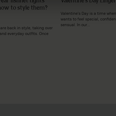
ar fishnet tights
Valentine’s Day Linger
how to style them?
Valentine’s Day is a time wh
wants to feel special, confiden
sensual. In our...
are back in style, taking over
and everyday outfits. Once