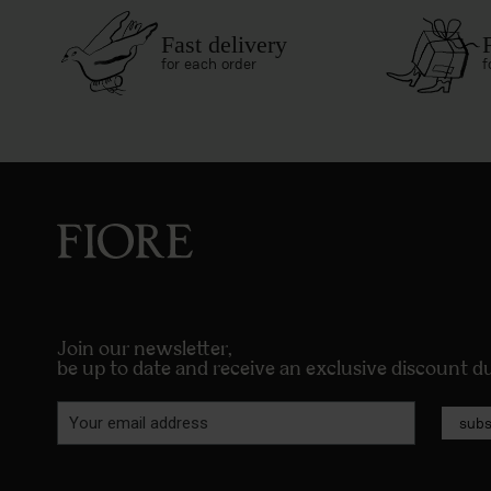
Fast delivery
for each order
f
Join our newsletter,
be up to date and receive an exclusive discount 
subs