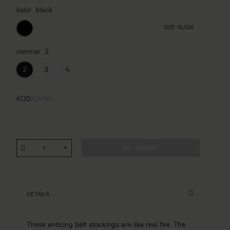
kolor
black
SIZE GUIDE
rozmiar
2
2
3
4
KOD
O4110
ADD TO CART
DETAILS
These enticing belt stockings are like real fire. The