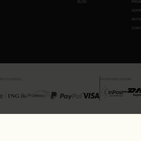
BLOG
PRIV
GDP
WITH
CON
RZY PŁATNOŚCI
OPERATORZY DOSTAW