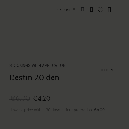
en / euro
STOCKINGS WITH APPLICATION
grubość (den)
20 DEN
Destin 20 den
€6.00
€4.20
Lowest price within 30 days before promotion:
€6.00