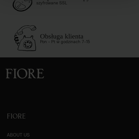
szyfrowane SSL
Obsługa klienta
Pon - Pt w godzinach 7-15
FIORE
ABOUT US