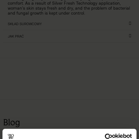
comfort. As a result of Silver Fresh Technology application,
woman's skin stays fresh and dry, and the problem of bacterial
and fungal growth is kept under control.
SKŁAD SUROWCOWY
JAK PRAĆ
Blog