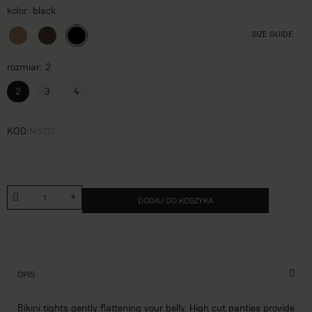
kolor
black
SIZE GUIDE
rozmiar
2
2
3
4
KOD
M5112
DODAJ DO KOSZYKA
OPIS
Bikini tights gently flattening your belly. High cut panties provide