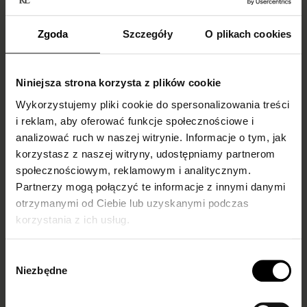
Zgoda
Szczegóły
O plikach cookies
Niniejsza strona korzysta z plików cookie
Wykorzystujemy pliki cookie do spersonalizowania treści
i reklam, aby oferować funkcje społecznościowe i
analizować ruch w naszej witrynie. Informacje o tym, jak
Skarpetki do
What to wear
korzystasz z naszej witryny, udostępniamy partnerom
mokasynów
fishnet tights with
społecznościowym, reklamowym i analitycznym.
damskich –
and how to style
Partnerzy mogą połączyć te informacje z innymi danymi
inspiracje i trendy
them? Our guide
otrzymanymi od Ciebie lub uzyskanymi podczas
korzystania z ich usług.
Fishnet tights are back in
style, taking over both
Wybór
runways and everyday
Niezbędne
zgody
outfits. Once associated...