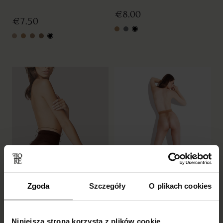
€8.00
€7.50
light natural
graphite
black
nude
light natural
natural
tan
black
Zgoda
Szczegóły
O plikach cookies
Niniejsza strona korzysta z plików cookie