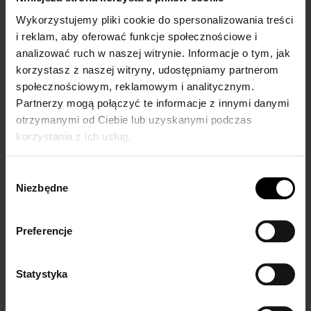
Bikini fit 20 den
Elin 10 den
Wykorzystujemy pliki cookie do spersonalizowania treści
i reklam, aby oferować funkcje społecznościowe i
BELLY FLATTENING TIGHTS
SHEER-TO-WAIST TIGHTS
analizować ruch w naszej witrynie. Informacje o tym, jak
korzystasz z naszej witryny, udostępniamy partnerom
€7.00
€6.00
społecznościowym, reklamowym i analitycznym.
light natural
mocca
black
cappuccino
linen
sand
light natural
natural
+1
Partnerzy mogą połączyć te informacje z innymi danymi
otrzymanymi od Ciebie lub uzyskanymi podczas
korzystania z ich usług.
Wybór
Niezbędne
zgody
Preferencje
Statystyka