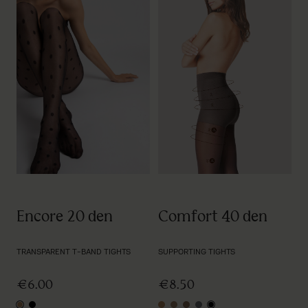
Encore 20 den
Comfort 40 den
TRANSPARENT T-BAND TIGHTS
SUPPORTING TIGHTS
€6.00
€8.50
light natural
black
light natural
natural
tan
graphite
black