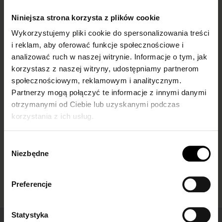
Skarpetki do
What to wear
Niniejsza strona korzysta z plików cookie
mokasynów
fishnet tights with
Wykorzystujemy pliki cookie do spersonalizowania treści
damskich –
and how to style
i reklam, aby oferować funkcje społecznościowe i
analizować ruch w naszej witrynie. Informacje o tym, jak
inspiracje i trendy
them? Our guide
korzystasz z naszej witryny, udostępniamy partnerom
społecznościowym, reklamowym i analitycznym.
Fishnet tights are back in
Partnerzy mogą połączyć te informacje z innymi danymi
style, taking over both
runways and everyday
otrzymanymi od Ciebie lub uzyskanymi podczas
outfits. Once associated...
korzystania z ich usług.
Wybór
Niezbędne
zgody
Preferencje
Statystyka