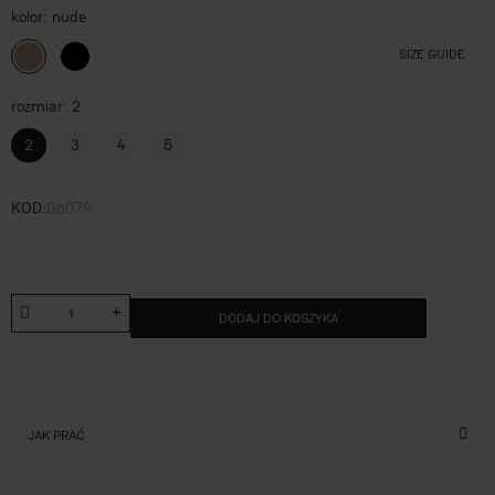
kolor
nude
SIZE GUIDE
rozmiar
2
2
3
4
5
KOD
G6079
DODAJ DO KOSZYKA
JAK PRAĆ