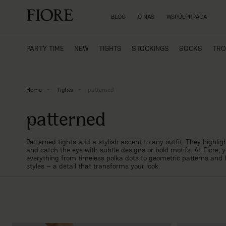
BLOG
O NAS
WSPÓŁPRRACA
PARTY TIME
NEW
TIGHTS
STOCKINGS
SOCKS
TRO
Home
Tights
patterned
patterned
Patterned tights add a stylish accent to any outfit. They highligh
and catch the eye with subtle designs or bold motifs. At Fiore, yo
everything from timeless polka dots to geometric patterns and 
styles – a detail that transforms your look.