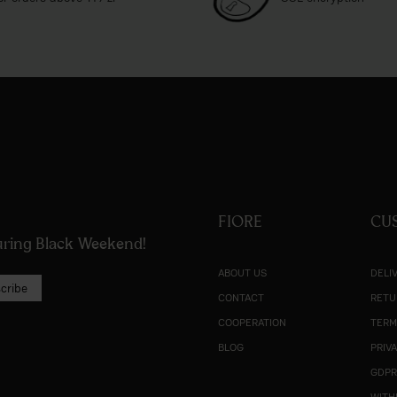
FIORE
CU
during Black Weekend!
ABOUT US
DELI
cribe
CONTACT
RETU
COOPERATION
TERM
BLOG
PRIV
GDP