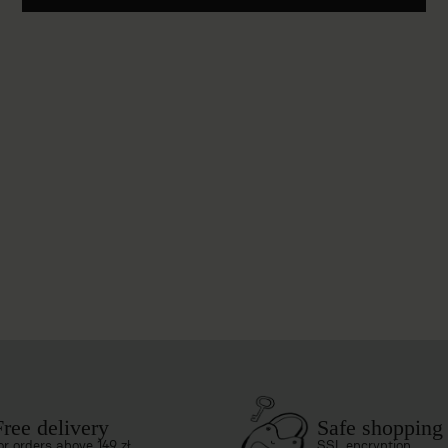
Free delivery
Safe shopping
or orders above 149 zł
SSL encryption