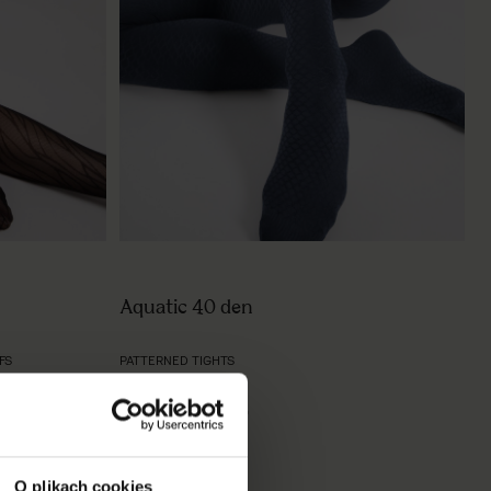
Aquatic 40 den
PATTERNED TIGHTS
FS
€7.00
€4.90
black
navy blue
O plikach cookies