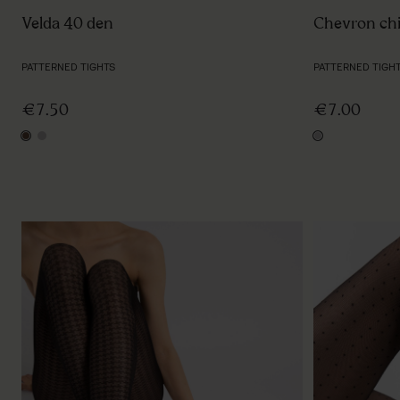
Velda 40 den
Chevron chi
PATTERNED TIGHTS
PATTERNED TIGH
€7.50
€7.00
chocolate
melange
melange