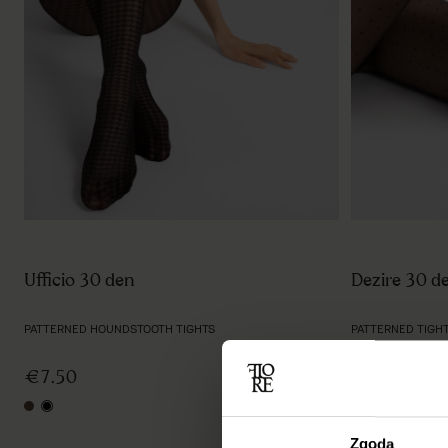
Dezire 30 d
Ufficio 30 den
PATTERNED TIGH
PATTERNED HOUNDSTOOTH TIGHTS
€6.00
€7.50
black
mocca
black
Zgoda