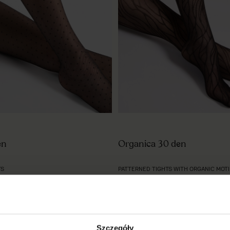
en
Organica 30 den
TS
PATTERNED TIGHTS WITH ORGANIC MOTI
€7.00
black
Szczegóły