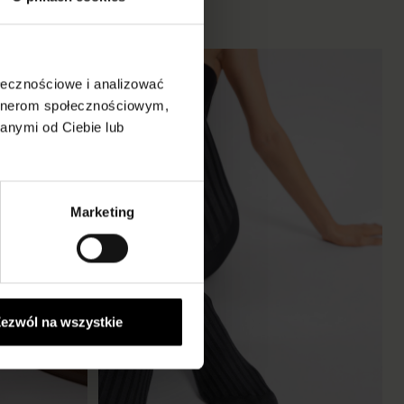
-45%
ołecznościowe i analizować
artnerom społecznościowym,
anymi od Ciebie lub
Marketing
ezwól na wszystkie