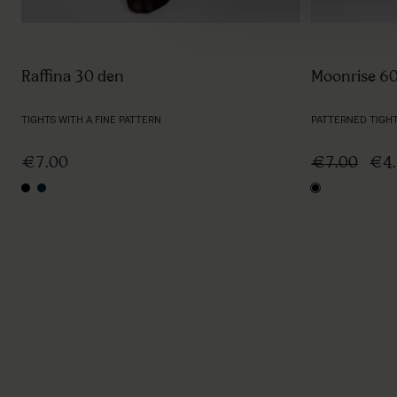
Moonrise 6
Raffina 30 den
PATTERNED TIGH
TIGHTS WITH A FINE PATTERN
€7.00
€4.
€7.00
black
black
navy blue