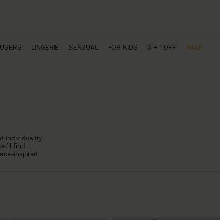
USERS
LINGERIE
SENSUAL
FOR KIDS
3 + 1 OFF
SALE
t individuality
u’ll find
lace-inspired