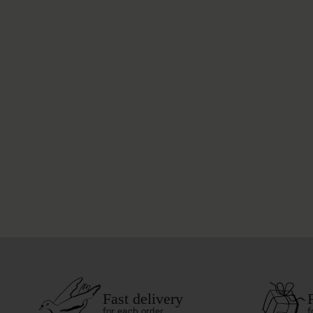
Fast delivery
for each order
f