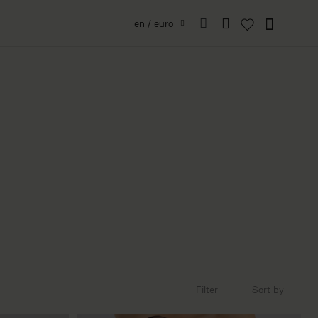
en / euro
Filter
Sort by