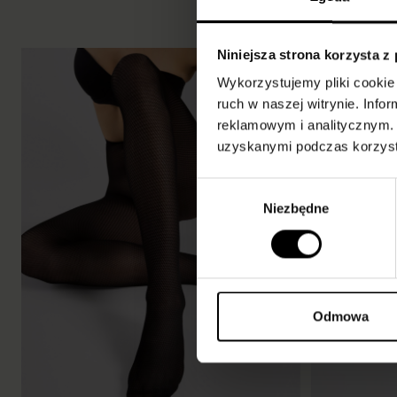
Niniejsza strona korzysta z
-30%
Wykorzystujemy pliki cookie 
ruch w naszej witrynie. Inf
reklamowym i analitycznym. 
uzyskanymi podczas korzysta
Wybór
Niezbędne
zgody
Odmowa