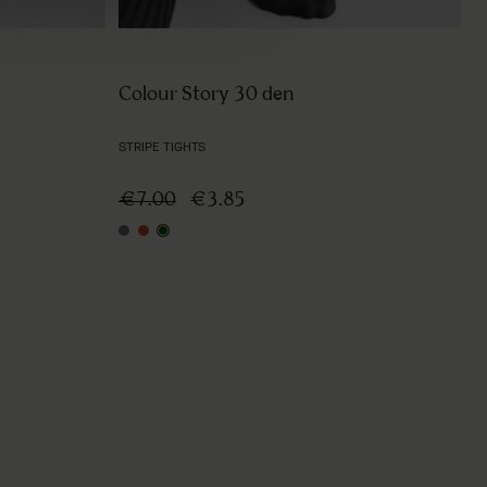
Colour Story 30 den
STRIPE TIGHTS
€7.00
€3.85
graphite
coral
dark green