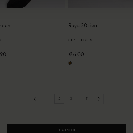
0 den
Raya 20 den
TS
STRIPE TIGHTS
90
€6.00
black/brown
…
1
2
3
11
LOAD MORE