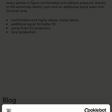
every woman's figure comfortably and without pressure, thanks
to the extremely elastic yarn and an additional panel sewn into
the brief area.
comfortable and highly elastic matte fabric
additional panel for better fit
yarns from EU producers
local production
Blog