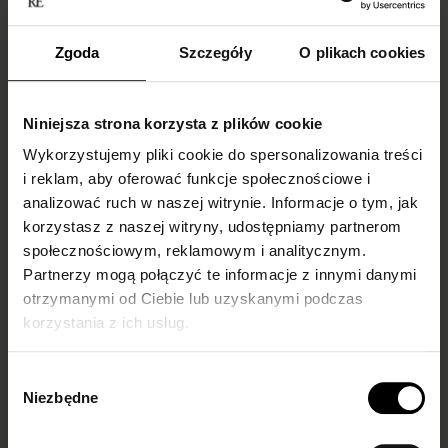
Zgoda
Szczegóły
O plikach cookies
Niniejsza strona korzysta z plików cookie
Wykorzystujemy pliki cookie do spersonalizowania treści
i reklam, aby oferować funkcje społecznościowe i
analizować ruch w naszej witrynie. Informacje o tym, jak
Skarpetki do
What to wear
korzystasz z naszej witryny, udostępniamy partnerom
mokasynów
fishnet tights with
społecznościowym, reklamowym i analitycznym.
damskich –
and how to style
Partnerzy mogą połączyć te informacje z innymi danymi
inspiracje i trendy
them? Our guide
otrzymanymi od Ciebie lub uzyskanymi podczas
korzystania z ich usług.
Fishnet tights are back in
style, taking over both
Wybór
runways and everyday
Niezbędne
zgody
outfits. Once associated...