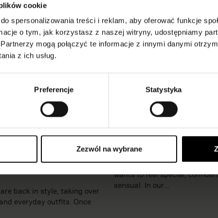
 plików cookie
do spersonalizowania treści i reklam, aby oferować funkcje sp
ormacje o tym, jak korzystasz z naszej witryny, udostępniamy p
Partnerzy mogą połączyć te informacje z innymi danymi otrzym
nia z ich usług.
Preferencje
Statystyka
ar fishnet tights
Valentine’s Day Linger
Zezwól na wybrane
Z
how to style them?
Valentine’s Day is a time wh
wants to feel special, confiden
sensual. In our...
are back in style, taking over
and everyday outfits. Once