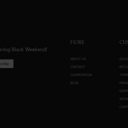
FIORE
CU
during Black Weekend!
ABOUT US
DELI
cribe
CONTACT
RETU
COOPERATION
TERM
BLOG
PRIV
GDP
WITH
CON