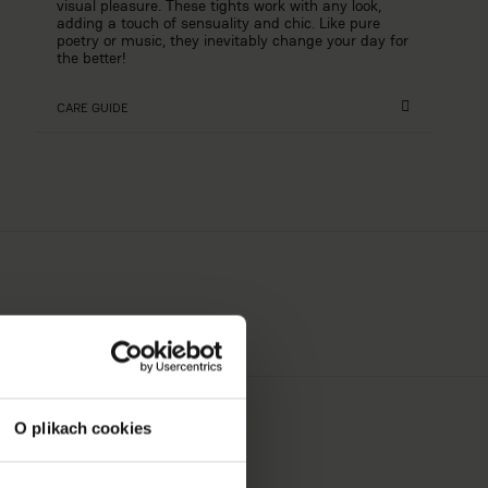
visual pleasure. These tights work with any look,
adding a touch of sensuality and chic. Like pure
poetry or music, they inevitably change your day for
the better!
CARE GUIDE
O plikach cookies