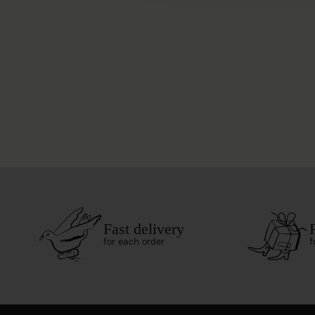
Fast delivery
for each order
f