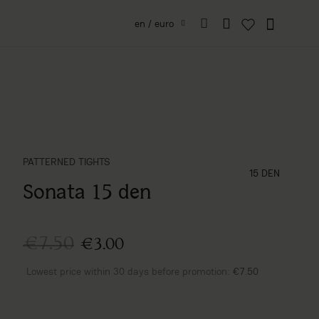
en / euro
PATTERNED TIGHTS
grubość (den)
15 DEN
Sonata 15 den
€7.50
€3.00
Lowest price within 30 days before promotion:
€7.50