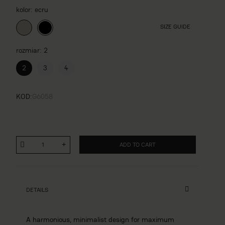
kolor
ecru
SIZE GUIDE
rozmiar
2
2
3
4
KOD
G6058
ADD TO CART
DETAILS
A harmonious, minimalist design for maximum