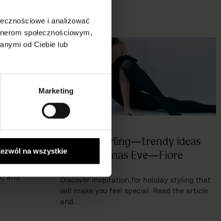
ołecznościowe i analizować
artnerom społecznościowym,
anymi od Ciebie lub
Marketing
ie
Holiday styling—trendy ideas
ezwól na wszystkie
for Christmas Eve—Fiore
en every woman
t, and
Discover inspiration for holiday styling that
will make you feel special. Read the article
and...