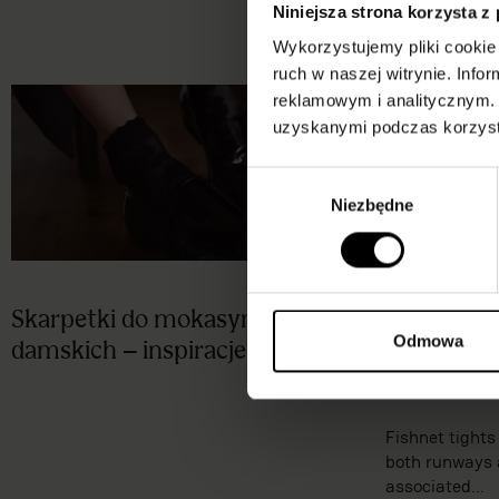
Niniejsza strona korzysta z
Wykorzystujemy pliki cookie 
ruch w naszej witrynie. Inf
reklamowym i analitycznym. 
uzyskanymi podczas korzysta
Wybór
Niezbędne
zgody
Skarpetki do mokasynów
What to we
Odmowa
damskich – inspiracje i trendy
with and 
Our guide
Fishnet tights 
both runways 
associated...