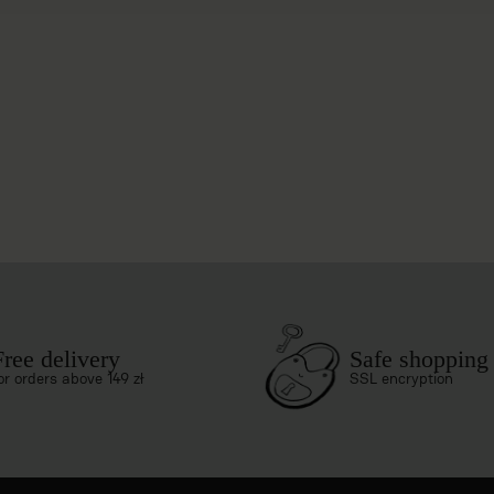
Free delivery
Safe shopping
or orders above 149 zł
SSL encryption