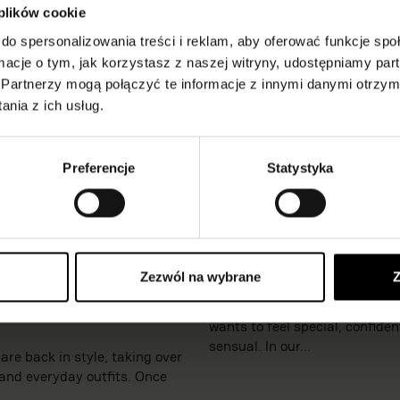
 plików cookie
do spersonalizowania treści i reklam, aby oferować funkcje sp
ormacje o tym, jak korzystasz z naszej witryny, udostępniamy p
Partnerzy mogą połączyć te informacje z innymi danymi otrzym
nia z ich usług.
Preferencje
Statystyka
ar fishnet tights
Valentine’s Day Linger
Zezwól na wybrane
Z
how to style them?
Valentine’s Day is a time wh
wants to feel special, confiden
sensual. In our...
are back in style, taking over
and everyday outfits. Once