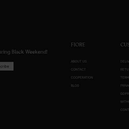
FIORE
CU
during Black Weekend!
ABOUT US
DELI
cribe
CONTACT
RETU
COOPERATION
TERM
BLOG
PRIV
GDP
WITH
CON