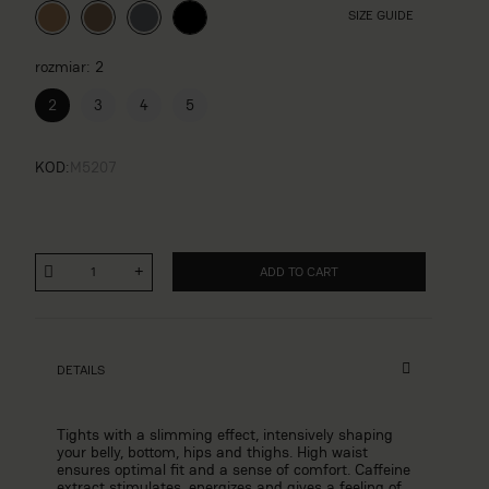
SIZE GUIDE
rozmiar
2
2
3
4
5
KOD
M5207
ADD TO CART
DETAILS
Tights with a slimming effect, intensively shaping
your belly, bottom, hips and thighs. High waist
ensures optimal fit and a sense of comfort. Caffeine
extract stimulates, energizes and gives a feeling of