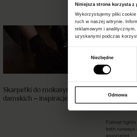
Niniejsza strona korzysta z
Wykorzystujemy pliki cookie 
ruch w naszej witrynie. Inf
reklamowym i analitycznym. 
uzyskanymi podczas korzysta
Wybór
Niezbędne
zgody
Skarpetki do mokasynów
What to we
Odmowa
damskich – inspiracje i trendy
with and 
Our guide
Fishnet tights 
both runways 
associated...