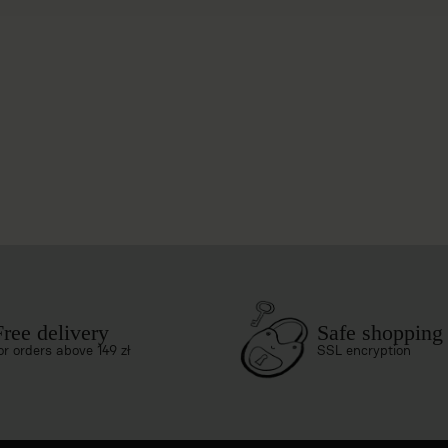
Free delivery
Safe shopping
or orders above 149 zł
SSL encryption