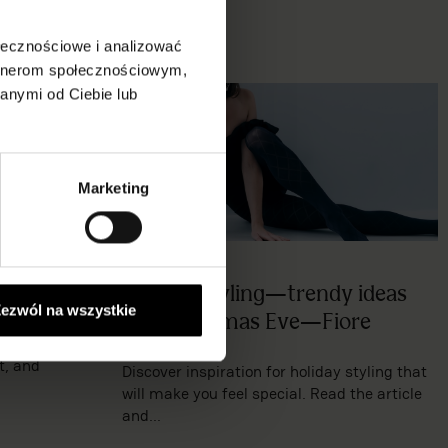
ołecznościowe i analizować
artnerom społecznościowym,
anymi od Ciebie lub
Marketing
ie
Holiday styling—trendy ideas
ezwól na wszystkie
for Christmas Eve—Fiore
en every woman
t, and
Discover inspiration for holiday styling that
will make you feel special. Read the article
and...