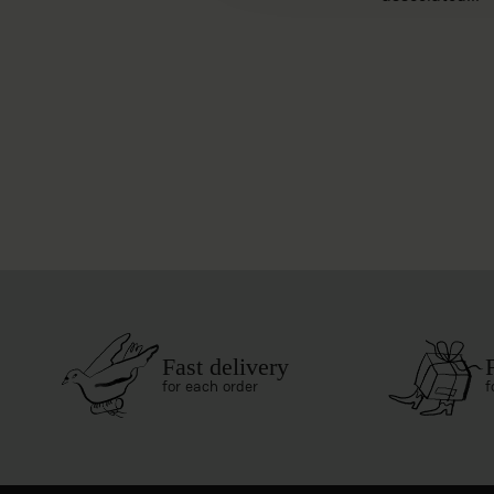
Fast delivery
for each order
f