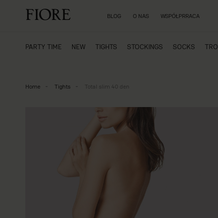
BLOG
O NAS
WSPÓŁPRRACA
PARTY TIME
NEW
TIGHTS
STOCKINGS
SOCKS
TRO
Home
Tights
Total slim 40 den