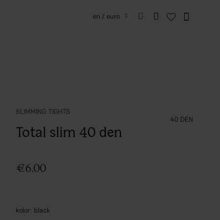
en / euro
SLIMMING TIGHTS
grubość (den)
40 DEN
Total slim 40 den
€6.00
kolor
black